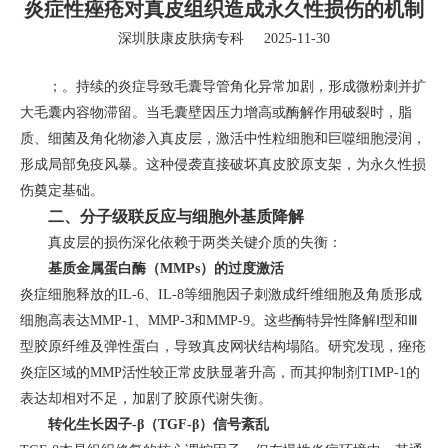
炎症性痤疮对真皮组织造成永久性损伤的机制
深圳肤康皮肤病专科
2025-11-30
；。持续的炎症导致毛囊导管角化异常加剧，形成微粉刺并扩
大毛囊内容物滞留。当毛囊壁因压力增高或酶解作用破裂时，脂
质、细菌及角化物渗入真皮层，激活中性粒细胞和巨噬细胞浸润，
形成局部免疫风暴。这种侵袭直接破坏真皮胶原支架，为永久性损
伤奠定基础。
二、分子级联反应与细胞外基质降解
真皮层的损伤深化依赖于两类关键介质的失衡：
基质金属蛋白酶（MMPs）的过度激活
炎症细胞释放的IL-6、IL-8等细胞因子刺激成纤维细胞及角质形成
细胞高表达MMP-1、MMP-3和MMP-9。这些酶特异性降解Ⅰ型和Ⅲ
型胶原纤维及弹性蛋白，导致真皮网状结构塌陷。研究发现，痤疮
炎症区域的MMP活性较正常皮肤显著升高，而其抑制剂TIMP-1的
表达却相对不足，加剧了胶原代谢失衡。
转化生长因子-β（TGF-β）信号紊乱