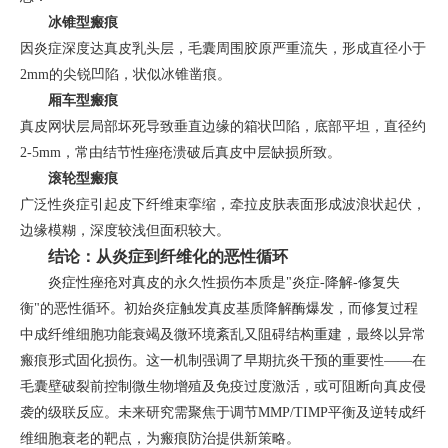
冰锥型瘢痕
因炎症深度达真皮乳头层，毛囊周围胶原严重流失，形成直径小于
2mm的尖锐凹陷，状似冰锥凿痕。
厢车型瘢痕
真皮网状层局部坏死导致垂直边缘的箱状凹陷，底部平坦，直径约
2-5mm，常由结节性痤疮溃破后真皮中层缺损所致。
滚轮型瘢痕
广泛性炎症引起皮下纤维束挛缩，牵拉皮肤表面形成波浪状起伏，
边缘模糊，深度较浅但面积较大。
结论：从炎症到纤维化的恶性循环
炎症性痤疮对真皮的永久性损伤本质是"炎症-降解-修复失
衡"的恶性循环。初始炎症触发真皮基质降解酶爆发，而修复过程
中成纤维细胞功能衰竭及微环境紊乱又阻碍结构重建，最终以异常
瘢痕形式固化损伤。这一机制强调了早期抗炎干预的重要性——在
毛囊壁破裂前控制微生物增殖及免疫过度激活，或可阻断向真皮侵
袭的级联反应。未来研究需聚焦于调节MMP/TIMP平衡及逆转成纤
维细胞衰老的靶点，为瘢痕防治提供新策略。