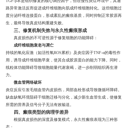
TGF-β本是组织修复的核心调控因子，但在慢性炎症环境中，其通
路异常激活反而促进成纤维细胞向肌成纤维细胞转化。这些细胞过
度分泌纤维连接蛋白，形成紊乱的瘢痕基质，同时抑制正常胶原再
生，最终导致真皮结构重建失败。
三、修复机制失效与永久性瘢痕形成
真皮损伤的不可逆性源于修复细胞的功能障碍：
成纤维细胞衰老与凋亡
持续的氧化应激（如活性氧ROS累积）及炎症因子TNF-α的毒性作
用，诱导成纤维细胞早衰，使其合成胶原蛋白的能力下降。同时，
线粒体功能障碍导致细胞能量代谢衰竭，进一步削弱组织再生潜
力。
微血管网络破坏
炎症反应引发毛细血管内皮损伤，局部血栓形成导致微循环障碍。
缺血缺氧环境阻碍干细胞迁移与分化，减少新生血管生成，使修复
所需的营养及信号分子无法有效输送。
四、瘢痕类型的病理学差异
根据真皮损伤的深度及修复模式，永久性瘢痕表现为三种形
态：