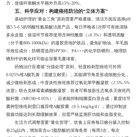
力，使循环睾酮水平额外升高15%-20%。
五、科学应对：构建痤疮防治的“立体方案”
基础护理的“黄金三角”原则需要严格遵循。清洁方面应选择pH
值5.5-6.5的弱酸性氨基酸洁面产品，每日早晚各1次即可有效清除
多余皮脂；保湿环节推荐使用含神经酰胺（≥0.3%）和透明质酸
（分子量800-1000kDa）的凝胶质地护肤品，避免矿物油、羊毛脂
等致痘成分；防晒需选用SPF30+、PA+++的化学防晒剂，物理防
晒剂中的氧化锌可能会加重毛囊堵塞。
药物治疗应遵循“分级处理”原则。轻度粉刺型痤疮可外用
0.025%维A酸乳膏（需建立耐受），其能调节角质形成细胞分化，
减少微粉刺形成；中度炎性痤疮推荐过氧化苯甲酰凝胶（2.5%-5%
浓度）联合克林霉素磷酸酯凝胶，前者可释放新生态氧杀灭痤疮丙
酸杆菌（MIC90=0.05%），后者能抑制细菌蛋白质合成；重度结节
囊肿型痤疮则需口服异维A酸胶囊（0.5-1mg/kg/d），通过抑制皮
脂腺功能达到长期缓解效果，但需严格监测肝功能和血脂变化。
生活方式调整需要“量化管理”。饮食上应将每日糖分摄入控制
在25g以内，增加富含ω-3脂肪酸的深海鱼类（每周3次，每次