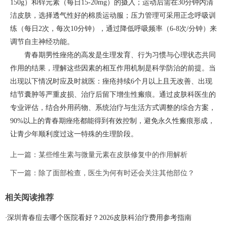
150g）和锌元素（每日15-20mg）的摄入；运动后需在30分钟内清
洁皮肤，选择透气性好的棉质运动服；压力管理可采用正念呼吸训
练（每日2次，每次10分钟），通过降低呼吸频率（6-8次/分钟）来
调节自主神经功能。
青春期男性痤疮的高发是生理发育、行为习惯与心理状态共同
作用的结果，理解这些因素的相互作用机制是科学防治的前提。当
出现以下情况时应及时就医：痤疮持续6个月以上且无改善、出现
结节囊肿等严重皮损、治疗后留下增生性瘢痕。通过皮肤科医生的
专业评估，结合外用药物、系统治疗与生活方式调整的综合方案，
90%以上的青春期痤疮都能得到有效控制，避免永久性瘢痕形成，
让青少年顺利度过这一特殊的生理阶段。
上一篇：
某些维生素与微量元素在皮肤修复中的作用解析
下一篇：
除了面部检查，医生为何有时还会关注其他部位？
相关阅读推荐
·
深圳青春痘去哪个医院看好？2026皮肤科治疗费用参考指南