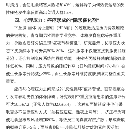
时清洁，会使毛囊堵塞风险增加40%，这解释了为何热爱运动的男
性痤疮发生率反而高出普通人群15%。
四、心理压力：痤疮形成的“隐形催化剂”
下丘脑-垂体-肾上腺轴（HPA轴）的过度激活是压力诱发痤疮
的关键机制。青春期男性面临学业竞争、体格发育焦虑等多重压
力，导致皮质醇分泌呈现“昼夜节律紊乱”。研究显示，长期压力状
态下皮质醇水平可升高50%-80%，这种激素不仅能直接刺激皮脂腺
分泌，还会抑制免疫系统的吞噬功能，使痤疮丙酸杆菌的清除效率
降低40%。同时，压力导致的睡眠剥夺（日均睡眠时间<7小时）会
使生长激素分泌减少25%，而生长激素对维持皮肤屏障完整性至关
重要。
痤疮与心理压力之间形成的“恶性循环”值得警惕。面部痤疮会
引发青春期男性的体像障碍，研究表明中重度痤疮患者的焦虑评分
可达58.3±7.2（正常人群为32.6±5.4），这种负面情绪促使他们采
取更多不健康应对方式（如挤压痘痘、熬夜上网等）。挤压行为可
使毛囊壁破裂风险增加80%，导致炎症向真皮深层扩散，形成瘢痕
的概率升高3-5倍；而熬夜则进一步降低肝脏对雄激素的灭活能