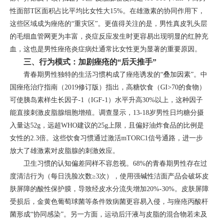
性面部T区面积占比平均比女性大15%。在雄激素的协同作用下，
这些区域成为痤疮的“重灾区”。更值得关注的是，男性真皮乳头层
的毛细血管网更为丰富，炎症反应发生时更容易出现明显的红肿充
血，这也是男性痤疮炎症病灶通常比女性更为显著的重要原因。
三、行为模式：加剧痤疮的“后天推手”
青春期男性独特的生活习惯构成了痤疮诱发的“叠加因素”。中
国痤疮治疗指南（2019修订版）指出，高糖饮食（GI>70的食物）
可使胰岛素样生长因子-1（IGF-1）水平升高30%以上，这种因子
能直接刺激皮脂腺细胞增殖。调查显示，13-18岁男性日均糖分摄
入量达52g，远超WHO建议的25g上限，且偏好油炸食品的比例是
女性的2.3倍。这些饮食习惯通过激活mTORC1信号通路，进一步
放大了雄激素对皮脂腺的刺激效应。
卫生习惯的认知偏差同样不容忽视。68%的青春期男性存在过
度清洁行为（每日洗脸次数≥3次），使用强碱性洁面产品会破坏皮
肤屏障的酸性保护膜，导致经皮水分流失增加20%-30%。皮肤屏障
受损后，金黄色葡萄球菌等条件致病菌更容易入侵，与痤疮丙酸杆
菌形成“协同感染”。另一方面，运动后汗液与皮脂的混合物若未及