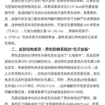
皮脂分泌亢进引发的“链式反应”是痤疮形成的基础。过量皮脂
与脱落的角质细胞混合后，容易堵塞直径仅0.2-0.3mm的毛囊皮脂
腺导管，形成肉眼可见的白头粉刺或开放性黑头粉刺。更重要的
是，皮脂中的甘油三酯在痤疮丙酸杆菌的作用下分解产生游离脂肪
酸，这种物质具有强烈的致炎特性，可激活毛囊周围的 toll 样受体
（TLR-2），引发白细胞介素-1α（IL-1α）、肿瘤坏死因子-
α（TNF-α）等炎症因子的级联释放，最终形成红肿的炎性丘疹甚
至脓疱。
二、皮肤结构差异：男性防御系统的“先天短板”
男性皮肤的生理特性为痤疮发生提供了“土壤条件”。真皮层厚
度较女性厚10%-20%的解剖特点，使得男性皮肤更易出现毛囊口角
化异常。青春期男性角质形成细胞的增殖周期缩短至14-21天（成
人正常周期为28天），过快的代谢速度导致角质层更新失衡，老旧
角质无法及时脱落而堆积在毛囊口。同时，男性皮肤pH值普遍比
女性低0.3-0.5个单位（约为4.5-5.0），这种偏酸性环境更适合痤疮
丙酸杆菌定植，其菌落数量可达到健康皮肤的10-100倍。
毛囊皮脂腺单位的分布差异也加剧了男性痤疮的严重性。额
部、鼻部及下颌构成的“T区”皮脂腺密度高达400-900个/cm²，而男