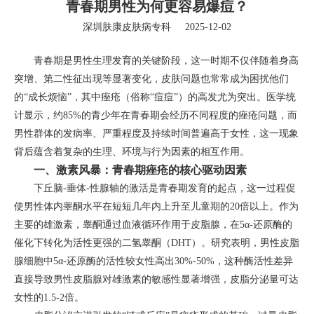
青春期男性为何更容易爆痘？
深圳肤康皮肤病专科
2025-12-02
青春期是男性生理发育的关键阶段，这一时期不仅伴随着身高
突增、第二性征出现等显著变化，皮肤问题也常常成为困扰他们
的“成长烦恼”，其中痤疮（俗称“痘痘”）的高发尤为突出。医学统
计显示，约85%的青少年在青春期会经历不同程度的痤疮问题，而
男性群体的发病率、严重程度及持续时间普遍高于女性，这一现象
背后蕴含着复杂的生理、环境与行为因素的相互作用。
一、激素风暴：青春期痤疮的核心驱动因素
下丘脑-垂体-性腺轴的激活是青春期发育的起点，这一过程促
使男性体内睾酮水平在短短几年内上升至儿童期的20倍以上。作为
主要的雄激素，睾酮通过血液循环作用于皮脂腺，在5α-还原酶的
催化下转化为活性更强的二氢睾酮（DHT）。研究表明，男性皮脂
腺细胞中5α-还原酶的活性较女性高出30%-50%，这种酶活性差异
直接导致男性皮脂腺对雄激素的敏感性显著增强，皮脂分泌量可达
女性的1.5-2倍。