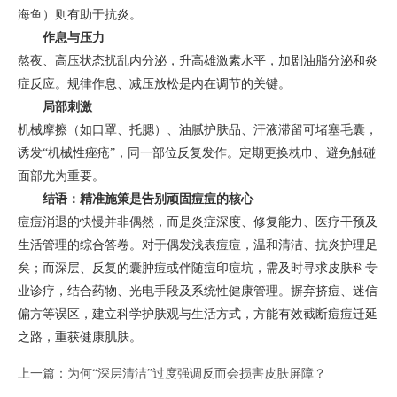
海鱼）则有助于抗炎。
作息与压力
熬夜、高压状态扰乱内分泌，升高雄激素水平，加剧油脂分泌和炎
症反应。规律作息、减压放松是内在调节的关键。
局部刺激
机械摩擦（如口罩、托腮）、油腻护肤品、汗液滞留可堵塞毛囊，
诱发“机械性痤疮”，同一部位反复发作。定期更换枕巾、避免触碰
面部尤为重要。
结语：精准施策是告别顽固痘痘的核心
痘痘消退的快慢并非偶然，而是炎症深度、修复能力、医疗干预及
生活管理的综合答卷。对于偶发浅表痘痘，温和清洁、抗炎护理足
矣；而深层、反复的囊肿痘或伴随痘印痘坑，需及时寻求皮肤科专
业诊疗，结合药物、光电手段及系统性健康管理。摒弃挤痘、迷信
偏方等误区，建立科学护肤观与生活方式，方能有效截断痘痘迁延
之路，重获健康肌肤。
上一篇：
为何“深层清洁”过度强调反而会损害皮肤屏障？