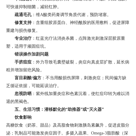
可快速抑制细菌，减轻红肿。
疏通毛孔
：维A酸类药膏调节角质代谢，预防堵塞。
修复支持
：含重组胶原蛋白、神经酰胺的医用敷料，促进屏障
重建与损伤修复。
专业治疗
：红蓝光疗法消炎杀菌，点阵激光刺激深层胶原重
塑，适用于顽固痘坑。
错误操作加剧问题
手挤痘痘
：外力导致毛囊壁破裂，炎症向真皮层扩散，延长病
程并增加留疤风险。
盲目刷酸/偏方
：不当用酸损伤屏障，刺激炎症；民间偏方缺
乏循证依据，可能延误治疗。
忽视防晒
：紫外线加重炎症和色素沉着，使红痘印转为难以消
退的黑褐色。
五、生活习惯：潜移默化的“助推器”或“灭火器”
饮食影响
高糖饮食（奶茶、甜品）及高脂食物刺激胰岛素飙升，促进皮脂分
泌；乳制品可能激发炎症因子。多摄入蔬果、Omega-3脂肪酸（深