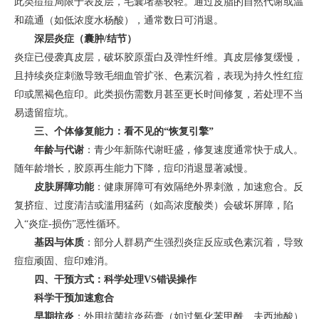
此类痘痘局限于表皮层，毛囊堵塞较轻。通过皮脂的自然代谢或温
和疏通（如低浓度水杨酸），通常数日可消退。
深层炎症（囊肿/结节）
炎症已侵袭真皮层，破坏胶原蛋白及弹性纤维。真皮层修复缓慢，
且持续炎症刺激导致毛细血管扩张、色素沉着，表现为持久性红痘
印或黑褐色痘印。此类损伤需数月甚至更长时间修复，若处理不当
易遗留痘坑。
三、个体修复能力：看不见的“恢复引擎”
年龄与代谢
：青少年新陈代谢旺盛，修复速度通常快于成人。
随年龄增长，胶原再生能力下降，痘印消退显著减慢。
皮肤屏障功能
：健康屏障可有效隔绝外界刺激，加速愈合。反
复挤痘、过度清洁或滥用猛药（如高浓度酸类）会破坏屏障，陷
入“炎症-损伤”恶性循环。
基因与体质
：部分人群易产生强烈炎症反应或色素沉着，导致
痘痘顽固、痘印难消。
四、干预方式：科学处理VS错误操作
科学干预加速愈合
早期抗炎
：外用抗菌抗炎药膏（如过氧化苯甲酰、夫西地酸）