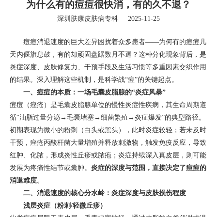
为什么有的痘痘很快消，有的久不退？
深圳肤康皮肤病专科
2025-11-25
痘痘消退速度的巨大差异困扰着众多患者——为何有的痘痘几
天内偃旗息鼓，有的却顽固盘踞数月不退？这种分化现象背后，是
炎症深度、皮肤修复力、干预手段及生活习惯等多重因素交织作用
的结果。深入理解这些机制，是科学战“痘”的关键起点。
一、痘痘的本质：一场毛囊皮脂腺的“炎症风暴”
痘痘（痤疮）是毛囊皮脂腺单位的慢性炎症性疾病，其生命周期遵
循“油脂过量分泌→毛囊堵塞→细菌繁殖→炎症爆发”的典型路径。
初期表现为微小的粉刺（白头或黑头），此时炎症较轻；若未及时
干预，痤疮丙酸杆菌大量增殖并释放刺激物，触发免疫反应，导致
红肿、化脓，形成炎性丘疹或脓疱；炎症持续深入真皮层，则可能
发展为疼痛性结节或囊肿。
炎症的深度与范围，直接决定了痘痘的
消退难度
。
二、消退速度的核心分水岭：炎症深度与皮肤损伤程度
浅层炎症（粉刺/轻微丘疹）