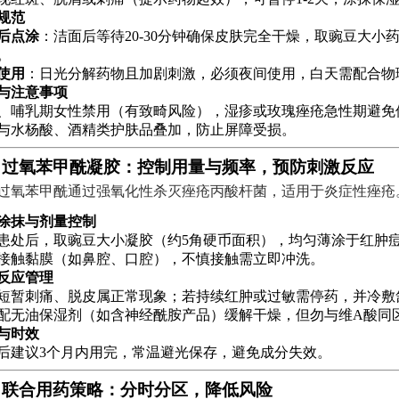
规范
后点涂
：洁面后等待20-30分钟确保皮肤完全干燥，取豌豆大
。
指南
使用
：日光分解药物且加剧刺激，必须夜间使用，白天需配合物理防
与注意事项
、哺乳期女性禁用（有致畸风险），湿疹或玫瑰痤疮急性期避免
与水杨酸、酒精类护肤品叠加，防止屏障受损。
、过氧苯甲酰凝胶：控制用量与频率，预防刺激反应
过氧苯甲酰通过强氧化性杀灭痤疮丙酸杆菌，适用于炎症性痤疮
涂抹与剂量控制
患处后，取豌豆大小凝胶（约5角硬币面积），均匀薄涂于红肿痘
接触黏膜（如鼻腔、口腔），不慎接触需立即冲洗。
反应管理
短暂刺痛、脱皮属正常现象；若持续红肿或过敏需停药，并冷敷
配无油保湿剂（如含神经酰胺产品）缓解干燥，但勿与维A酸同
与时效
后建议3个月内用完，常温避光保存，避免成分失效。
、联合用药策略：分时分区，降低风险