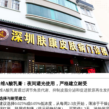
在的位置：
深圳肤康皮肤病专科
>
皮肤百科
>
青春痘
>
外用药使用指南：维A酸、过
文章来源：
深圳肤康皮肤病专科
规范使用外用药是确保疗效与安全的核心环节，尤其对于维A酸
医学指南的综合使用建议，涵盖操作细节与禁忌事项。
、维A酸乳膏：夜间避光使用，严格建立耐受
维A酸乳膏通过调节角质代谢、抑制皮脂分泌和促进胶原再生发
选择与耐受建立
建议选择0.025%或0.05%低浓度，从每周2-3次开始，薄涂于干
现红斑、脱屑或刺痛（提示药物起效），可暂停1-2天，涂抹保