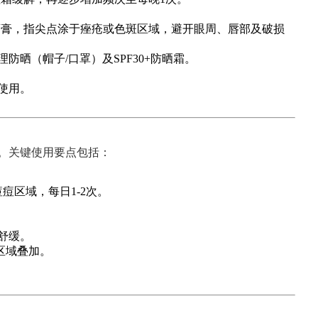
小药膏，指尖点涂于痤疮或色斑区域，避开眼周、唇部及破损
晒（帽子/口罩）及SPF30+防晒霜。
使用。
。关键使用要点包括：
痘区域，每日1-2次。
舒缓。
区域叠加。