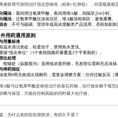
两者联用可协同治疗混合型痤疮（粉刺+红肿痘），但需规避相
分隔法
：晨间用过氧苯甲酰，夜间用维A酸，间隔至少4小时。
分隔法
：过氧苯甲酰仅涂炎症区，维A酸涂粉刺区，避免重叠。
组合
：不可与硫磺、雷琐辛或高浓度酸类产品混用，否则加剧刺
、外用药通用原则
与用量标准
前温水清洁患处，轻柔拍干，禁用热水烫洗。
遵循“指尖单位”（1个食指指腹药量覆盖2个手掌面积）。
部位处理
、褶皱处（如腹股沟）选用低浓度药物，毛发部位需剃毛后涂抹
与停药指征
续使用8周无效或出现耐药，需复诊调整方案；任何过敏反应（
维A酸与过氧苯甲酰是痤疮治疗的基石药物，但疗效依赖于规范
防晒与保湿，方能在控制风险的同时最大化疗效。
篇：
为什么有的痘痘很快消，有的久不退？