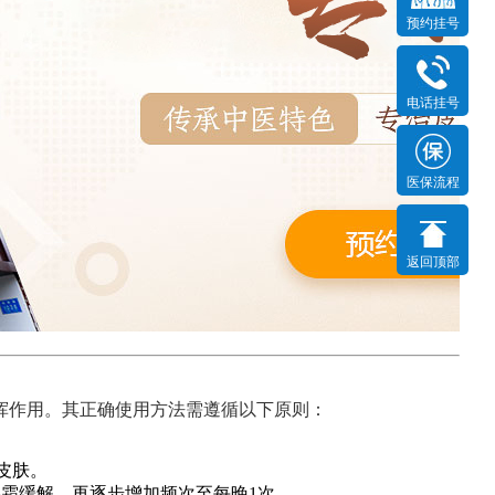
预约挂号
电话挂号
氧苯甲酰的正确涂抹方法
医保流程
发布时间：2025-11-25
返回顶部
乳膏和过氧苯甲酰凝胶这类常用于痤疮治疗的药物。以下是
挥作用。其正确使用方法需遵循以下原则：
燥皮肤。
湿霜缓解，再逐步增加频次至每晚1次。