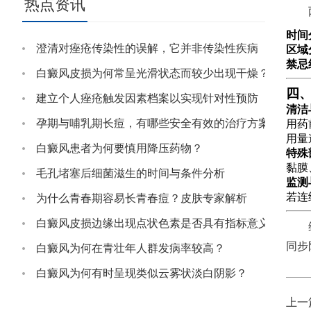
热点资讯
时间
澄清对痤疮传染性的误解，它并非传染性疾病
区域
禁忌
白癜风皮损为何常呈光滑状态而较少出现干燥？
四
建立个人痤疮触发因素档案以实现针对性预防
清洁
孕期与哺乳期长痘，有哪些安全有效的治疗方案？
用药
用量
白癜风患者为何要慎用降压药物？
特殊
黏膜
毛孔堵塞后细菌滋生的时间与条件分析
监测
若连
为什么青春期容易长青春痘？皮肤专家解析
白癜风皮损边缘出现点状色素是否具有指标意义？
同步
白癜风为何在青壮年人群发病率较高？
白癜风为何有时呈现类似云雾状淡白阴影？
上一