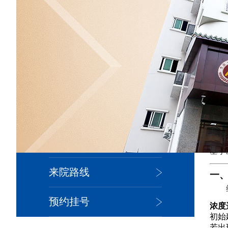
您现
医院简介
院内新闻
医生团队
皮肤百科
基于
来院路线
一
预约挂号
浓度
初始
若出