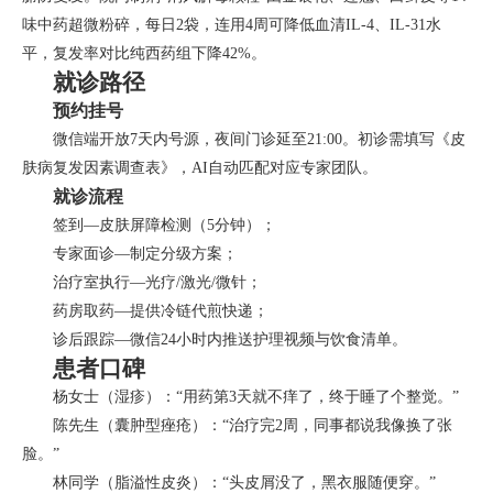
味中药超微粉碎，每日2袋，连用4周可降低血清IL-4、IL-31水
平，复发率对比纯西药组下降42%。
就诊路径
预约挂号
微信端开放7天内号源，夜间门诊延至21:00。初诊需填写《皮
肤病复发因素调查表》，AI自动匹配对应专家团队。
就诊流程
签到—皮肤屏障检测（5分钟）；
专家面诊—制定分级方案；
治疗室执行—光疗/激光/微针；
药房取药—提供冷链代煎快递；
诊后跟踪—微信24小时内推送护理视频与饮食清单。
患者口碑
杨女士（湿疹）：“用药第3天就不痒了，终于睡了个整觉。”
陈先生（囊肿型痤疮）：“治疗完2周，同事都说我像换了张
脸。”
林同学（脂溢性皮炎）：“头皮屑没了，黑衣服随便穿。”