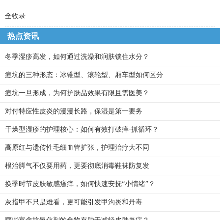
全收录
热点资讯
冬季湿疹高发，如何通过洗澡和润肤锁住水分？
痘坑的三种形态：冰锥型、滚轮型、厢车型如何区分
痘坑一旦形成，为何护肤品效果有限且需医美？
对付特应性皮炎的漫漫长路，保湿是第一要务
干燥型湿疹的护理核心：如何有效打破痒-抓循环？
高原红与遗传性毛细血管扩张，护理治疗大不同
根治脚气不仅要用药，更要彻底消毒鞋袜防复发
换季时节皮肤敏感瘙痒，如何快速安抚“小情绪”？
灰指甲不只是难看，更可能引发甲沟炎和丹毒