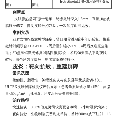
Isotretinoin口服+3D点阵铒激光
度）
窦道
创新点
“皮脂腺热凝固”微针射频：绝缘微针深入1.5mm，直接加热皮
脂腺至65℃，抑制皮脂分泌76%，一次治疗即可见效。
案例实录
22岁女性Ⅳ级囊肿型痤疮，曾口服异维A酸半年仍反复。接受
微针射频联合ALA-PDT，2周后囊肿缩小80%，4周后炎症完全消
退；3D点阵铒激光修复凹陷性瘢痕2次，术后90天痘坑平均变浅
67%，肤色均匀度提升，患者重返模特行业。
皮炎：靶向抗敏，重建屏障
常见诱因
接触性、脂溢性、神经性皮炎与皮肤屏障受损密切相关。
ULTEK皮肤屏障检测仪评估显示：患者角质层含水量<15%，皮脂
量<50μg/cm²，pH>6.5，经皮水分丢失提升3倍。
治疗路径
快速控炎：0.03%他克莫司软膏联合冷喷，2小时缓解灼热；
靶向抗敏：生物制剂度普利尤单抗，首针600mg皮下注射，16