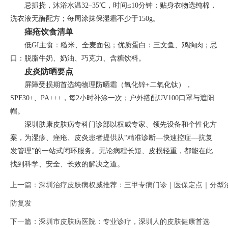
忌抓挠，沐浴水温32–35℃，时间≤10分钟；贴身衣物选纯棉，
洗衣液无酶配方；每周涂抹保湿霜不少于150g。
痤疮饮食清单
低GI主食：糙米、全麦面包；优质蛋白：三文鱼、鸡胸肉；忌
口：脱脂牛奶、奶油、巧克力、含糖饮料。
皮炎防晒要点
屏障受损期首选纯物理防晒霜（氧化锌+二氧化钛），
SPF30+、PA+++，每2小时补涂一次；户外搭配UV100口罩与遮阳
帽。
深圳肤康皮肤病专科门诊部以权威专家、领先设备和个性化方
案，为湿疹、痤疮、皮炎患者提供从“精准诊断—快速控症—抗复
发管理”的一站式闭环服务。无论病程长短、皮损轻重，都能在此
找到科学、安全、长效的解决之道。
上一篇：
深圳治疗皮肤病权威推荐：三甲专病门诊｜医保定点｜分型
防复发
下一篇：
深圳市皮肤病医院：专业诊疗，深圳人的皮肤健康首选