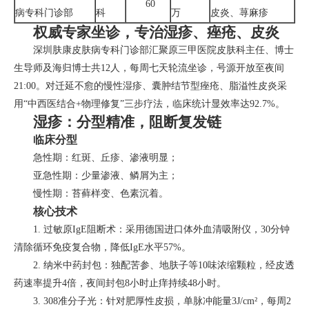
60
病专科门诊部
科
万
皮炎、荨麻疹
权威专家坐诊，专治湿疹、痤疮、皮炎
深圳肤康皮肤病专科门诊部汇聚原三甲医院皮肤科主任、博士
生导师及海归博士共12人，每周七天轮流坐诊，号源开放至夜间
21:00。对迁延不愈的慢性湿疹、囊肿结节型痤疮、脂溢性皮炎采
用“中西医结合+物理修复”三步疗法，临床统计显效率达92.7%。
湿疹：分型精准，阻断复发链
临床分型
急性期：红斑、丘疹、渗液明显；
亚急性期：少量渗液、鳞屑为主；
慢性期：苔藓样变、色素沉着。
核心技术
1. 过敏原IgE阻断术：采用德国进口体外血清吸附仪，30分钟
清除循环免疫复合物，降低IgE水平57%。
2. 纳米中药封包：独配苦参、地肤子等10味浓缩颗粒，经皮透
药速率提升4倍，夜间封包8小时止痒持续48小时。
3. 308准分子光：针对肥厚性皮损，单脉冲能量3J/cm²，每周2