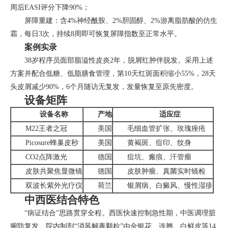
周后EASI评分下降90%；
屏障重建：含4%神经酰胺、2%胆固醇、2%游离脂肪酸的仿生
霜，每日3次，持续8周即可恢复屏障指数至正常水平。
案例实录
38岁程序员面部脂溢性皮炎2年，脱屑红肿伴脱发。采用上述
方案并配合低糖、低脂膳食管理，第10天红斑面积缩小55%，28天
头皮屑减少90%，6个月随访无复发，发量恢复至原先密度。
设备矩阵
设备名称
产地
适应症
M22王者之冠
美国
毛细血管扩张、玫瑰痤疮
Picosure蜂巢皮秒
美国
黄褐斑、痘印、纹身
CO2点阵激光
德国
痘坑、瘢痕、汗管瘤
皮肤共聚焦显微镜
德国
皮肤肿瘤、真菌实时镜检
双波长紫外光疗仪
荷兰
银屑病、白癜风、慢性湿疹
中西医结合特色
“病证结合”思路贯穿全程。西医快速控制急性期，中医调理脏
腑防复发。院内制剂“消风解毒颗粒”由金银花、连翘、白鲜皮等14