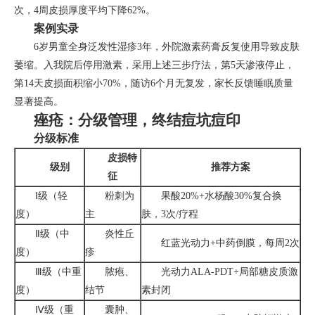
次，4周皮损厚度平均下降62%。
案例实录
6岁男童全身泛发性湿疹3年，外院激素药膏反复使用导致皮肤
萎缩。入我院后停用激素，采用上述三步疗法，第5天渗液停止，
第14天皮损面积缩小70%，随访6个月无复发，家长反馈睡眠质量
显著提高。
痤疮：分级管理，终结痘坑痘印
分级标准
皮损特
级别
推荐方案
征
Ⅰ级（轻
粉刺为
果酸20%+水杨酸30%复合换
度）
主
肤，3次/疗程
Ⅱ级（中
炎性丘
红蓝光动力+中药倒膜，每周2次
度）
疹
Ⅲ级（中重
脓疱、
光动力ALA-PDT+局部糖皮质激
度）
结节
素封闭
Ⅳ级（重
囊肿、