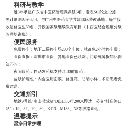
科研与教学
近3年承担广东省中医药管理局课题5项，发表SCI论文12篇，
累计影响因子32.4。与广州中医药大学共建临床带教基地，每年接
收进修医生60名，开设国家级继续教育项目《中西医结合痤疮分级
管理培训班》。
便民服务
免费停车：地下二层停车场200个车位，就诊免2小时停车费；
医保直报：深圳市医保、异地医保已联网，门诊统筹报销比例
达75%；
夜间取药：自动发药机支持21:30前取药；
皮肤护理包：内含医用面膜、修复霜、防晒小样，术后患者免
费赠送。
交通指引
地铁9号线“南山书城站”D出口步行200米即达；公交“桂庙路口
站”：19、37、70、80、K113、M133、N8等线路直达。
温馨提示
湿疹日常护理