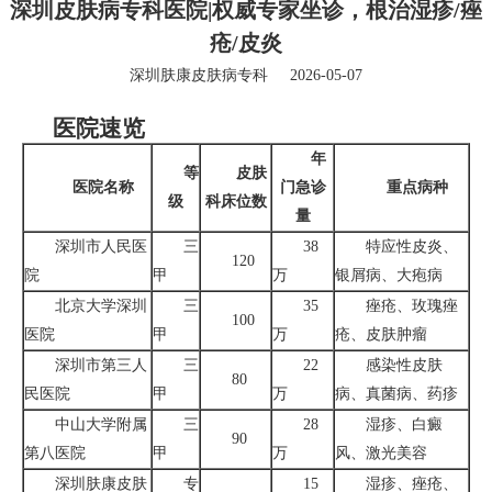
深圳皮肤病专科医院|权威专家坐诊，根治湿疹/痤
疮/皮炎
深圳肤康皮肤病专科
2026-05-07
医院速览
年
等
皮肤
医院名称
门急诊
重点病种
级
科床位数
量
深圳市人民医
三
38
特应性皮炎、
120
院
甲
万
银屑病、大疱病
北京大学深圳
三
35
痤疮、玫瑰痤
100
医院
甲
万
疮、皮肤肿瘤
深圳市第三人
三
22
感染性皮肤
80
民医院
甲
万
病、真菌病、药疹
中山大学附属
三
28
湿疹、白癜
90
第八医院
甲
万
风、激光美容
深圳肤康皮肤
专
15
湿疹、痤疮、