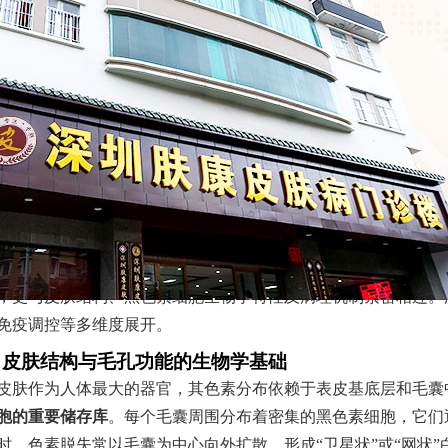
在的位置：
深圳肤康皮肤病专科
>
皮肤百科
>
白癜风
>
白癜风斑片为何会沿
文章来源：
深圳肤康皮肤病专科
白癜风斑片沿毛孔方向分布的现象，是这种色素脱失性皮肤病最
，更与皮肤结构、黑色素细胞生物学特性及病理机制紧密相连。
免疫调控等多维度展开。
、皮肤结构与毛孔功能的生物学基础
皮肤作为人体最大的器官，其色素分布依赖于表皮基底层和毛囊
胞的重要储存库
。每个毛囊周围分布着密集的黑色素细胞，它们
时，色素脱失常以毛囊为中心向外扩散，形成“卫星状”或“网状