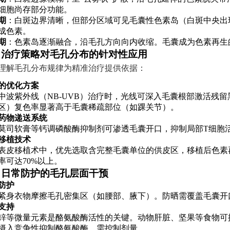
细胞尚存部分功能。
期
：白斑边界清晰，但部分区域可见毛囊性色素岛（白斑中央出
成色素。
期
：色素岛逐渐融合，沿毛孔方向向内收缩。毛囊成为色素再生
、治疗策略对毛孔分布的针对性应用
理解毛孔分布规律为精准治疗提供依据：
的优化方案
中波紫外线（NB-UVB）治疗时，光线可深入毛囊根部激活残
区）复色率显著高于毛囊稀疏部位（如踝关节）。
药物递送系统
莫司软膏等钙调磷酸酶抑制剂可渗透毛囊开口，抑制局部T细胞
移植技术
表皮移植术中，优先选取含完整毛囊单位的供皮区，移植后色素
率可达70%以上。
、日常防护的毛孔层面干预
防护
紧身衣物摩擦毛孔密集区（如腰部、腋下）。防晒需覆盖毛囊开
支持
锌等微量元素是酪氨酸酶活性的关键。动物肝脏、坚果等食物可
摄入竞争性抑制酪氨酸酶，需控制剂量。