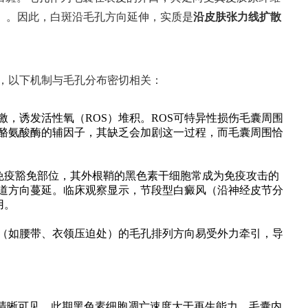
线）。因此，白斑沿毛孔方向延伸，实质是
沿皮肤张力线扩散
，以下机制与毛孔分布密切相关：
，诱发活性氧（ROS）堆积。ROS可特异性损伤毛囊周围
酪氨酸酶的辅因子，其缺乏会加剧这一过程，而毛囊周围恰
免疫豁免部位，其外根鞘的黑色素干细胞常成为免疫攻击的
道方向蔓延。临床观察显示，节段型白癜风（沿神经皮节分
用。
（如腰带、衣领压迫处）的毛孔排列方向易受外力牵引，导
带清晰可见。此期黑色素细胞凋亡速度大于再生能力，毛囊内