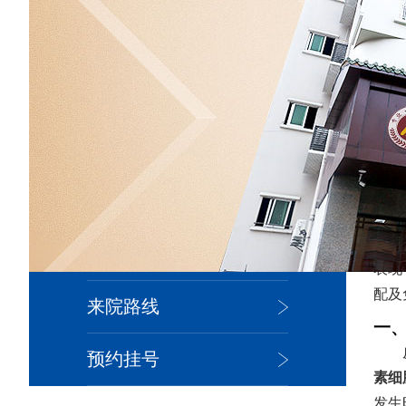
您现
医院简介
院内新闻
医生团队
皮肤百科
表现
配及
来院路线
一
预约挂号
素细
发生