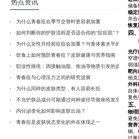
热点资讯
储备
稳定
并合
为什么青春痘在季节交替时更容易加重
恢复
四
如何判断你的护肤流程是否适合你的“痘痘肌”？
为什么女性月经前痘痘会加重？与黄体素水平的关系
光疗
饮食上如何预防青春痘？皮肤健康与营养指南
窄谱
胡须
职业性痤疮：因接触油脂、焦油等物质引发的皮肤问题
靶向
青春痘与心理压力之间的研究进展
他克
外科
为什么同样的皮肤类型，有人容易长痘
自体
复色
不当护肤品成分可能通过何种途径导致痤疮发生？
五
内分泌变化如何影响皮肤出油？
物理
避免
青春痘是皮肤状态变化的外在体现之一
营养
铜、
过量