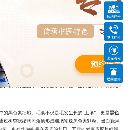
预约挂号
电话挂号
着毛孔方向分布？
发布时间：2026-02-17
医保流程
显著的特征之一。这一独特分布模式不仅关系到疾病的临床
返回顶部
深入剖析其成因，需从皮肤解剖基础、黑色素代谢、神经支
中的黑色素细胞。毛囊不仅是毛发生长的“土壤”，更是
黑色
通过树突状结构向角质形成细胞输送黑色素颗粒。当白癜风
”白斑。毛孔作为毛囊在表皮的开口，其走向受真皮胶原纤维