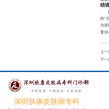
结
的“
为逆
复信
上一
下一
深圳肤康皮肤病专科