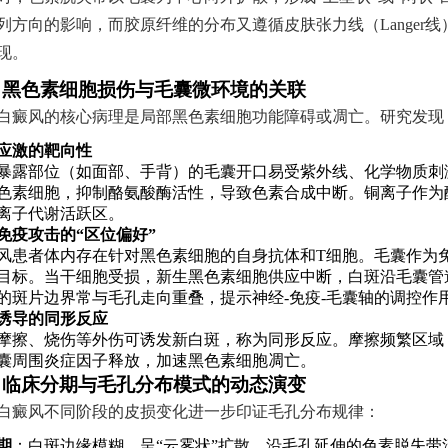
列方向的影响，而胶原纤维的分布又遵循皮肤张力线（Langer
现。
指南
、黑色素细胞损伤与毛囊微环境的关联
白癜风的核心病理是局部黑色素细胞功能障碍或凋亡。研究发现
应激的靶向性
暴露部位（如面部、手背）的毛囊开口易受紫外线、化学物质刺激
色素细胞，抑制酪氨酸酶活性，导致色素合成中断。铜离子作为
离子代谢活跃区。
免疫攻击的“区位偏好”
风患者体内存在针对黑色素细胞的自身抗体和T细胞。毛囊作为
目标。当干细胞受损，新生黑色素细胞供应中断，白斑沿毛囊管
的斑片边界常与毛孔走向重叠，提示神经-免疫-毛囊轴的调控作
诱导的同形反应
摩擦、烧伤等外伤可诱发新白斑，称为同形反应。摩擦频繁区域
囊周围炎症因子释放，加速黑色素细胞凋亡。
、临床分期与毛孔分布模式的动态演变
白癜风不同阶段的皮损变化进一步印证毛孔分布规律：
期
：白斑边缘模糊，呈“云雾状”扩散，沿毛孔延伸的色素脱失