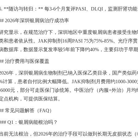
5. **随访与转归：** 每3-6个月复评PASI、DLQI，监
## 2026年深圳银屑病治疗成功率
研究显示，在规范治疗下，深圳地区中重度银屑病患者接受生物制剂12
类和患者依从性。JAK抑制剂16周PASI 75为75%-85%。
病数据库，数据显示复发率较5年前下降约40%，主要归功于早
## 治疗费用与医保覆盖
2026年，深圳银屑病生物制剂已纳入医保乙类目录，国产类似药每支费
0%计算，患者自付比例大幅降低。JAK抑制剂月费用约1000-300
00-6000元，部分可走医保门诊统筹。中医治疗（内服+外治）月均
定点机构，可提供医保结算。
## 常见问题解答（FAQ）
### Q1：银屑病能根治吗？
当前无法根治，但2026年的治疗手段可以做到长期无皮损状态