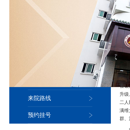
您现
医院简介
院内新闻
医生团队
皮肤百科
在银
升级
来院路线
二人
满维
预约挂号
群、