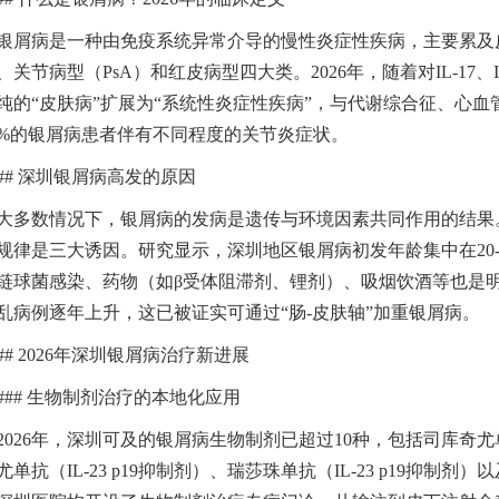
银屑病是一种由免疫系统异常介导的慢性炎症性疾病，主要累及
、关节病型（PsA）和红皮病型四大类。2026年，随着对IL-17、
指南
纯的“皮肤病”扩展为“系统性炎症性疾病”，与代谢综合征、心
0%的银屑病患者伴有不同程度的关节炎症状。
## 深圳银屑病高发的原因
大多数情况下，银屑病的发病是遗传与环境因素共同作用的结果
规律是三大诱因。研究显示，深圳地区银屑病初发年龄集中在20
链球菌感染、药物（如β受体阻滞剂、锂剂）、吸烟饮酒等也是明
乱病例逐年上升，这已被证实可通过“肠-皮肤轴”加重银屑病。
## 2026年深圳银屑病治疗新进展
### 生物制剂治疗的本地化应用
2026年，深圳可及的银屑病生物制剂已超过10种，包括司库奇尤单
尤单抗（IL-23 p19抑制剂）、瑞莎珠单抗（IL-23 p19抑