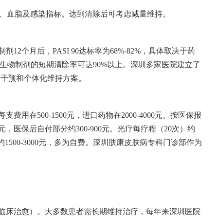
测肝肾功能、血脂及感染指标。达到清除后可考虑减量维持。
个月后，PASI 90达标率为68%-82%，具体取决于药
光疗序贯生物制剂的短期清除率可达90%以上。深圳多家医院建立了
期干预和个体化维持方案。
用在500-1500元，进口药物在2000-4000元。按医保报
0元，医保后自付部分约300-900元。光疗每疗程（20次）约
约1500-3000元，多为自费。深圳肤康皮肤病专科门诊部作为
（临床治愈）。大多数患者需长期维持治疗，每年来深圳医院