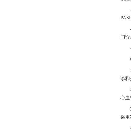
PA
门诊
诊和
心血
采用