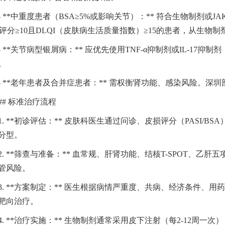
- **中重度患者（BSA≥5%或影响关节）：** 符合生物制剂
SI评分≥10且DLQI（皮肤病生活质量指数）≥15的患者，从生物
- **关节病型银屑病：** 应优先使用TNF-α抑制剂或IL-1
。
- **老年患者及合并症患者：** 需权衡肾功能、感染风险。深圳
## 标准治疗流程
1. **初诊评估：** 皮肤科医生通过问诊、皮损评分（PASI
分型。
2. **筛查与准备：** 血常规、肝肾功能、结核T-SPOT、乙
管风险。
3. **方案制定：** 医生根据病情严重度、共病、经济条件
靶向治疗。
4. **治疗实施：** 生物制剂通常采用皮下注射（每2-12周一