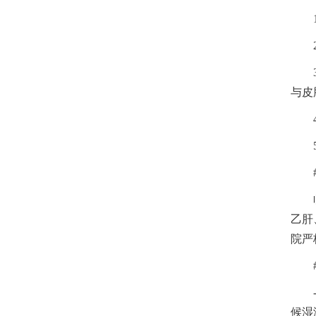
与皮
乙肝
院严
候湿