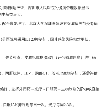
或JAK抑制剂适应证。深圳市人民医院的慢病管理数据显示，
制剂中获益最大。
7抑制剂，配合康复理疗。北京大学深圳医院设有银屑病关节炎专病
部分医院可采用ILI-23抑制剂，因其感染风险相对更低。
/BSA）、关节检查、皮肤镜或皮肤B超（评估鳞屑厚度）进行确
肝五项、丙肝抗体、HIV、胸部CT。若考虑生物制剂，还需评估
、用药偏好，选择外用药→光疗→口服药→生物制剂的阶梯或直接
次），口服JAK抑制剂每日一次。光疗每周2-3次。