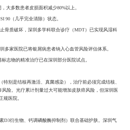
-4周，大多数患者皮损面积减少80%以上。
ASI 90（几乎完全清除）状态。
可阻止骨质破坏，深圳多学科联合诊疗（MDT）已实现风湿科
险，深圳多家医院已将银屑病患者纳入心血管风险评估体系。
6）和血清标志物的精准治疗已在深圳部分医院试点。
（特别是结核再激活、真菌感染），治疗前必须完成结核、
疱疹风险。光疗累计剂量过大可能增加皮肤癌风险，但深圳医
正规医院。
、维生素D3衍生物、钙调磷酸酶抑制剂）联合基础护肤。深圳气