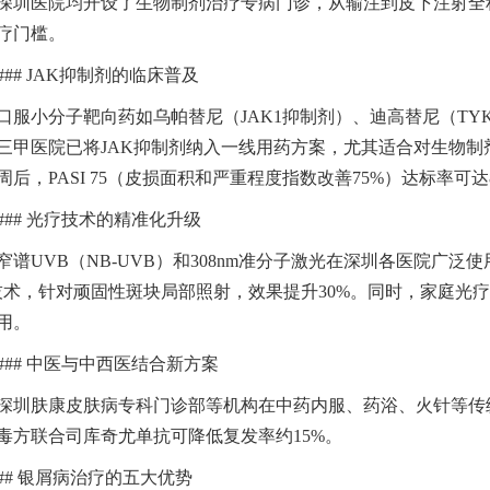
深圳医院均开设了生物制剂治疗专病门诊，从输注到皮下注射全
疗门槛。
### JAK抑制剂的临床普及
与挂号全攻略
口服小分子靶向药如乌帕替尼（JAK1抑制剂）、迪高替尼（TY
三甲医院已将JAK抑制剂纳入一线用药方案，尤其适合对生物
6周后，PASI 75（皮损面积和严重程度指数改善75%）达标率可达
避坑指南
### 光疗技术的精准化升级
窄谱UVB（NB-UVB）和308nm准分子激光在深圳各医院广泛
家挂号全攻略
技术，针对顽固性斑块局部照射，效果提升30%。同时，家庭光
用。
### 中医与中西医结合新方案
家推荐+挂号攻略（建议收藏）
深圳肤康皮肤病专科门诊部等机构在中药内服、药浴、火针等传
毒方联合司库奇尤单抗可降低复发率约15%。
## 银屑病治疗的五大优势