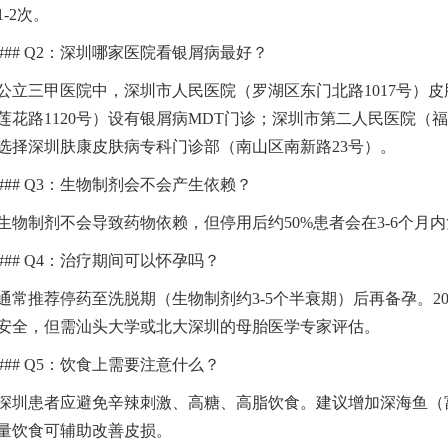
1-2次。
### Q2：深圳哪家医院看银屑病最好？
公立三甲医院中，深圳市人民医院（罗湖区东门北路1017号）
莲花路1120号）设有银屑病MDT门诊；深圳市第二人民医院（
选择深圳肤康皮肤病专科门诊部（南山区南新路23号）。
### Q3：生物制剂会不会产生依赖？
生物制剂不会导致药物依赖，但停用后约50%患者会在3-6个
### Q4：治疗期间可以怀孕吗？
通常推荐停药至洗脱期（生物制剂约3-5个半衰期）后再备孕。20
安全，但需汕头大学或北大深圳的母胎医学专家评估。
### Q5：饮食上需要注意什么？
深圳患者应避免辛辣刺激、高糖、高脂饮食。建议增加深海鱼（富含
量饮食可辅助改善皮损。