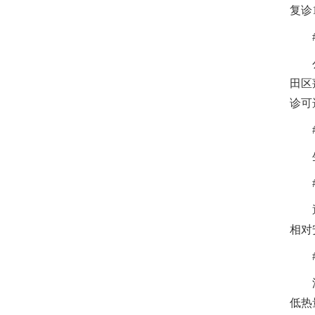
复诊
田区
诊可
相对
低热