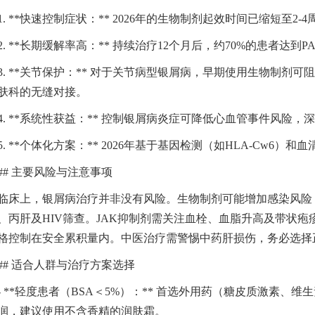
1. **快速控制症状：** 2026年的生物制剂起效时间已缩短至2
2. **长期缓解率高：** 持续治疗12个月后，约70%的患者达到P
3. **关节保护：** 对于关节病型银屑病，早期使用生物制剂
肤科的无缝对接。
4. **系统性获益：** 控制银屑病炎症可降低心血管事件风
5. **个体化方案：** 2026年基于基因检测（如HLA-Cw
## 主要风险与注意事项
临床上，银屑病治疗并非没有风险。生物制剂可能增加感染风险
、丙肝及HIV筛查。JAK抑制剂需关注血栓、血脂升高及带状
格控制在安全累积量内。中医治疗需警惕中药肝损伤，务必选择
## 适合人群与治疗方案选择
- **轻度患者（BSA＜5%）：** 首选外用药（糖皮质激素
润，建议使用不含香精的润肤霜。