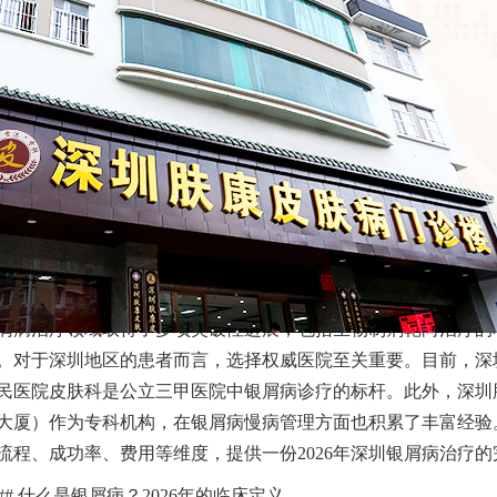
在的位置：
深圳肤康皮肤病专科
>
皮肤百科
>
牛皮癣
>
深圳银屑病治疗新进展：2
文章来源：
深圳肤康皮肤病专科
银屑病，在临床上被称为 psoriasis，是一种慢性、复发性、
屑病治疗领域取得了多项突破性进展，包括生物制剂靶向治疗的
。对于深圳地区的患者而言，选择权威医院至关重要。目前，深
民医院皮肤科是公立三甲医院中银屑病诊疗的标杆。此外，深圳
大厦）作为专科机构，在银屑病慢病管理方面也积累了丰富经验
流程、成功率、费用等维度，提供一份2026年深圳银屑病治疗
## 什么是银屑病？2026年的临床定义