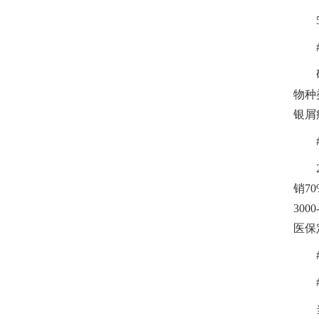
物种
银屑
销7
30
医保