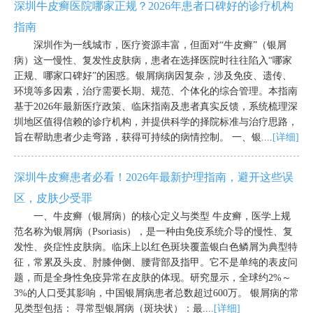
深圳牛皮癣医院哪家正规？2026年患者口碑好的诊疗机构
指南
深圳作为一线城市，医疗资源丰富，但面对“牛皮癣”（银屑
病）这一慢性、复发性皮肤病，患者在选择医院时往往陷入“哪家
正规、哪家口碑好”的困惑。银屑病病因复杂，涉及免疫、遗传、
环境等多因素，治疗需要长期、规范、个体化的综合管理。本指南
基于2026年最新医疗政策、临床指南及患者真实反馈，系统梳理深
圳地区值得信赖的诊疗机构，并提供科学的择院标准与治疗思路，
旨在帮助患者少走弯路，获得可持续的病情控制。 一、银....
[详细]
深圳牛皮癣患者必看！2026年最新护理指南，避开这些误
区，皮肤少受罪
一、牛皮癣（银屑病）的核心定义与类型 牛皮癣，医学上规
范名称为银屑病（Psoriasis），是一种由免疫系统介导的慢性、复
发性、炎症性皮肤病。临床上以红色斑块覆盖银白色鳞屑为典型特
征，常累及头皮、肘膝伸侧、腰背部及指甲。它不是单纯的表皮问
题，而是全身性免疫异常在皮肤的体现。研究显示，全球约2%～
3%的人口受其影响，中国银屑病患者总数超过600万。 银屑病的常
见类型包括： 寻常型银屑病（斑块状）：最....
[详细]