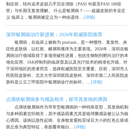
制症状，转向追求皮损几乎完全清除（PASI 90甚至PASI 100应
答）与长期无复发缓解。 什么是银屑病？——超越皮肤的专业定
义 临床上，银屑病被定义为一种由遗传....
[详细]
深圳银屑病治疗新进展：2026年权威医院推荐
银屑病，在临床上被称为 psoriasis，是一种慢性、复发性、炎
症性皮肤病，以红斑、鳞屑和瘙痒为主要表现。2026年，深圳在银
屑病治疗领域取得了多项突破性进展，包括生物制剂靶向治疗的本
地化应用、JAK抑制剂的临床普及以及光疗技术的精准化升级。对
于深圳地区的患者而言，选择权威医院至关重要。目前，深圳市人
民医院皮肤科、北京大学深圳医院皮肤科、深圳市第二人民医院皮
肤科是公立三甲医院中银屑病诊疗的标杆。....
[详细]
点滴状银屑病多与感染相关，探寻其发病的诱因
点滴状银屑病作为寻常型银屑病的一种特殊亚型，其发病机制
与多种因素交织相关，其中感染因素尤其是链球菌感染被公认为核
心诱因。该病以急性起病、全身散发粟粒至绿豆大小的红色丘疹或
斑丘疹为典型特征，表面覆有银白....
[详细]