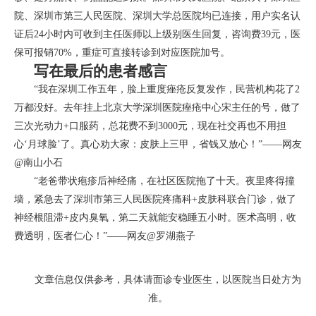
院、深圳市第三人民医院、深圳大学总医院均已连接，用户实名认
证后24小时内可收到主任医师以上级别医生回复，咨询费39元，医
保可报销70%，重症可直接转诊到对应医院加号。
写在最后的患者感言
“我在深圳工作五年，脸上重度痤疮反复发作，民营机构花了2
万都没好。去年挂上北京大学深圳医院痤疮中心宋主任的号，做了
三次光动力+口服药，总花费不到3000元，现在社交再也不用担
心‘月球脸’了。真心劝大家：皮肤上三甲，省钱又放心！”——网友
@南山小石
“老爸带状疱疹后神经痛，在社区医院拖了十天。夜里疼得撞
墙，紧急去了深圳市第三人民医院疼痛科+皮肤科联合门诊，做了
神经根阻滞+皮内臭氧，第二天就能安稳睡五小时。医术高明，收
费透明，医者仁心！”——网友@罗湖燕子
文章信息仅供参考，具体请面诊专业医生，以医院当日处方为
准。