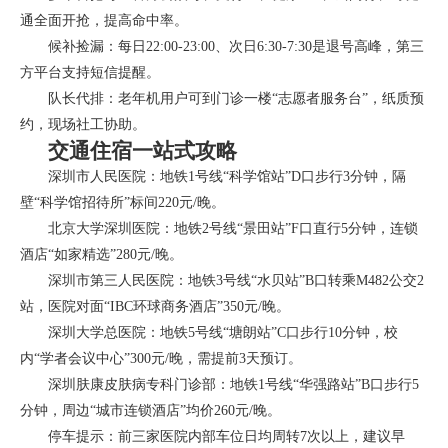
通全面开抢，提高命中率。
候补捡漏：每日22:00-23:00、次日6:30-7:30是退号高峰，第三
方平台支持短信提醒。
队长代排：老年机用户可到门诊一楼“志愿者服务台”，纸质预
约，现场社工协助。
交通住宿一站式攻略
深圳市人民医院：地铁1号线“科学馆站”D口步行3分钟，隔
壁“科学馆招待所”标间220元/晚。
北京大学深圳医院：地铁2号线“景田站”F口直行5分钟，连锁
酒店“如家精选”280元/晚。
深圳市第三人民医院：地铁3号线“水贝站”B口转乘M482公交2
站，医院对面“IBC环球商务酒店”350元/晚。
深圳大学总医院：地铁5号线“塘朗站”C口步行10分钟，校
内“学者会议中心”300元/晚，需提前3天预订。
深圳肤康皮肤病专科门诊部：地铁1号线“华强路站”B口步行5
分钟，周边“城市连锁酒店”均价260元/晚。
停车提示：前三家医院内部车位日均周转7次以上，建议早