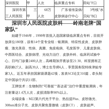
深圳医院
甲
人次
临床重点专科
田站”F口
深圳市第
三
68万
广东省传染病/
3号线“水
三人民医院
甲
人次
皮肤病诊疗中心
贝站”B口
深圳市人民医院皮肤科——岭南老牌“国
家队”
始建于1946年，1998年首批入选国家级临床重点专科，目前开
放床位180张，设有14个亚专业组：银屑病、特应性皮炎、皮肤肿
瘤、激光美容、性病、真菌、免疫疱病、毛发医学、儿童皮肤病、
中西医结合、皮肤病理、光动力治疗、皮肤外科、临床药试验中
心。日均门诊量2400人次，高峰期加开夜诊至21:30。科室拥有正
高职称27人、副高39人，博士生导师6人，享受国务院特殊津贴专
家3人。近五年承担国家级课题42项，发表SCI论文310篇，牵头制
定中国诊疗共识11部。
王牌技术：生物制剂“可善挺”“喜达诺”治疗中重度银屑病，年
注射量达1.4万人次，皮损清除率90%以上。
尖端设备：M22第六代光子平台、热拉提Plus、皮秒激光、
308nm准分子光、皮肤共聚焦显微镜（皮肤CT）、皮肤超声。