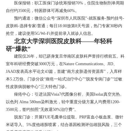
医保报销：职工医保门诊统筹报销70%，住院生物制剂单周期
自付约3500元，特困群体可再减免60%。
预约通道：微信公众号“深圳市人民医院”-就医服务-预约挂号-
皮肤科-选择专家/普通；每日18:00放第8天号源，热门专家30秒内
抢空，建议使用5G/Wi-Fi并提前录入就诊人信息。
北京大学深圳医院皮肤科——年轻科
研“爆款”
建院仅26年，却已跻身复旦华南区皮肤科声誉排行榜前五。科
室年科研经费突破3000万元，在Nature Communications、JID、
JAAD发表高水平论文43篇，首建“南方皮肤遗传资源库”，入库样
本5.2万份。门诊分设“痤疮一站式治疗中心”“脱发专病门诊”“过敏
性皮肤病脱敏中心”三大特色门诊。
痤疮中心：引进法国Visia7代图像分析、美国Isolaz真空光热、
以色列 Alma 580nm染料激光，轻中重度分级方案人均费用1200-
3500元，签约拍照“无效退50%治疗费”。
脱发门诊：开展FUE毛囊单位提取、PRP富血小板血浆、微针
米诺导入、5%度他雄胺喷雾，结合基因检测评估雄脱风险，三个