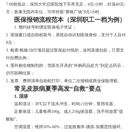
7:00前抵达；深圳大学总医院地下车库充足，4元/小时，封顶40元/
天；肤康无院内车位，可停对面“赛格广场”8元/小时。
医保报销流程范本（深圳职工一档为例）
1. 预约挂号时绑定医保电子凭证；
2. 现场窗口或自助机取号，系统自动识别医保身份，支付个人自付
8元；
3. 检查/检验/治疗项目超过医保起付线的，诊间直接扣款，只需支
付自费比例；
4. 需外购生物制剂的，凭医生开具的“外购药品处方”到定点药店，
仍可联网结算；
5. 发票、费用清单自助机打印，单位二次报销或商业保险理赔。
常见皮肤病夏季高发“自救”要点
1. 湿疹
温和清洁：38℃以下流水冲洗，时间≤5分钟，禁用皂基。
足量保湿：儿童每周100g、成人250g保湿霜，洗手间放置“提
醒贴”。
空调湿度：维持50%-60%，过低致瘙痒-搔抓-加重恶性循环。