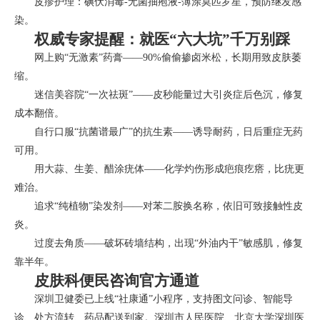
皮疹护理：碘伏消毒-无菌抽疱液-薄涂莫匹罗星，预防继发感
染。
权威专家提醒：就医“六大坑”千万别踩
网上购“无激素”药膏——90%偷偷掺卤米松，长期用致皮肤萎
缩。
迷信美容院“一次祛斑”——皮秒能量过大引炎症后色沉，修复
成本翻倍。
自行口服“抗菌谱最广”的抗生素——诱导耐药，日后重症无药
可用。
用大蒜、生姜、醋涂疣体——化学灼伤形成疤痕疙瘩，比疣更
难治。
追求“纯植物”染发剂——对苯二胺换名称，依旧可致接触性皮
炎。
过度去角质——破坏砖墙结构，出现“外油内干”敏感肌，修复
靠半年。
皮肤科便民咨询官方通道
深圳卫健委已上线“社康通”小程序，支持图文问诊、智能导
诊、处方流转、药品配送到家。深圳市人民医院、北京大学深圳医