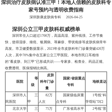
深圳治疗皮肤病认准三甲！本地人信赖的皮肤科专
家号预约与透明收费指南
深圳肤康皮肤病专科
2026-04-25
深圳公立三甲皮肤科权威榜单
深圳常住人口超过1700万，高温高湿、紫外线强、工作节奏
快，使得湿疹、痤疮、银屑病、荨麻疹、带状疱疹等皮肤疾病常年
高发。市卫健委数据显示，2023年全市皮肤科年门诊量突破420万
人次，其中70%集中在五家公立三甲医院。本地市民口耳相传
的“看皮肤、到三甲”已形成共识——专家多、检查全、药品正规、
收费透明、医保报销比例高。
皮肤
等
国家/省级重点
医院
科年门诊
地铁直达
级
专科
量
深圳市人
三
82万
国家级临床重
1号线“科
民医院
甲
人次
点专科
学馆站”D口
北京大学
三
75万
广东省高水平
2号线“景