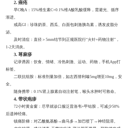
2. 痤疮
早C晚A：15%维生素C+0.1%维A酸乳酸缓释，需避光、循序
渐进。
戒高GI：珍珠奶茶、西瓜、白面包刺激胰岛素，诱发皮脂分
泌。
及时清痘：直径＞5mm结节到正规医院行“火针+药物注射”，
1-2天消炎。
3. 荨麻疹
记录诱因：饮食、情绪、冷热刺激、运动、药物，手机App打
标签。
二联抗组胺：标准剂量加倍，如左西替利嗪5mg增至10mg，安
全。
随身携带：0.1%肾上腺素自动注射笔，喉头水肿时可救命。
4. 带状疱疹
72小时黄金窗：尽早就诊口服泛昔洛韦+甲钴胺，可减少50%
后遗神经痛。
镇痛阶梯：对乙酰氨基酚→曲马多→加巴喷丁→神经阻滞。