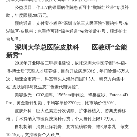
公益项目：伴HIV的银屑病住院患者可申“鹏城红丝带”专项补
助，年度限额200万元。
预约通道：支付宝小程序“深圳市第三人民医院”-预约挂号-东
湖院区-皮肤科；急重症可经“绿色通道”先救治后补号，现场护士
台加号。
深圳大学总医院皮肤科——医教研“全能
新秀”
2018年开业即按三甲标准建设，依托深圳大学医学部“本-硕-
博-博士后”完整人才培养链，目前开放病床60张，年门诊量45万人
次，增速全市第一。科室带头人海外归国PI 5人，研究方向集中
在“皮肤屏障与微生态”“色素代谢调控”。
美容激光：CO2点阵、1565nm非剥脱、蜂巢皮秒、Fotona 4D
Pro、黄金微针射频，平均客单价2200元，比市场价低30%。
皮肤外科：巨大色素痣分次切除、扩张器植入、游离皮瓣移
植，手术费纳入市医保按病种付费，个人自付上限1.2万元。
自制制剂：消炎止痒乳膏、复方硫磺软膏、维E尿素乳，每支
10-15元，支持医保个人账户。