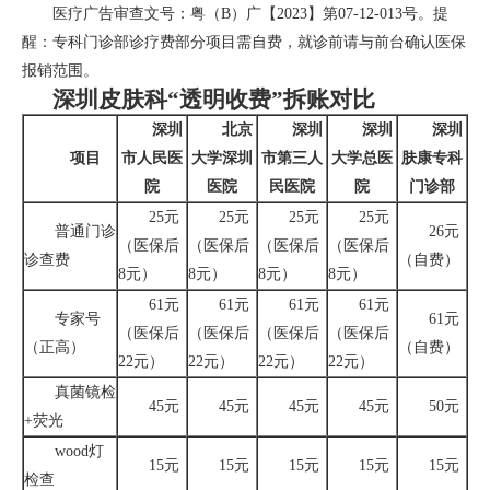
医疗广告审查文号：粤（B）广【2023】第07-12-013号。提
醒：专科门诊部诊疗费部分项目需自费，就诊前请与前台确认医保
报销范围。
深圳皮肤科“透明收费”拆账对比
深圳
北京
深圳
深圳
深圳
项目
市人民医
大学深圳
市第三人
大学总医
肤康专科
院
医院
民医院
院
门诊部
25元
25元
25元
25元
普通门诊
26元
（医保后
（医保后
（医保后
（医保后
诊查费
（自费）
8元）
8元）
8元）
8元）
61元
61元
61元
61元
专家号
61元
（医保后
（医保后
（医保后
（医保后
（正高）
（自费）
22元）
22元）
22元）
22元）
真菌镜检
45元
45元
45元
45元
50元
+荧光
wood灯
15元
15元
15元
15元
15元
检查