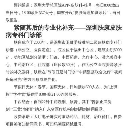
预约通道：深圳大学总医院APP-皮肤科-挂号；每日8:00放出
当日号，18:00放出第7天号；周末开设“皮肤病理加班读片”，当日
取报告。
紧随其后的专业化补充——深圳肤康皮肤
病专科门诊部
肤康成立于2003年，是深圳市卫健委核准的二级皮肤病专科门
诊部（非公立、医保定点）。院区位于福田中心区，建筑面积6000
㎡，功能区域划分清晰：门诊、中西药房、光疗中心、激光美容中
心、中药浴疗区、住院部（床位数50张）。作为公立医院资源紧张
时的补充选择，肤康在“节假日延时门诊”“中药熏蒸联合光疗”“夜间
痤疮激光”等方面形成差异化。
节假日无休：春节、国庆无休，日均接诊600人次，为“上班
族”“学生党”提供早8:00-晚21:00连续服务。
中西结合：自制22种中药洗剂、软膏，其中“苦参止痒洗
剂”“三黄消痤膏”纳入广东省医疗机构制剂调剂使用目录。
收费承诺：大厅电子屏实时滚动药品、耗材、治疗价目，自费
项目签署知情同意书，可扫码溯源药械批号。