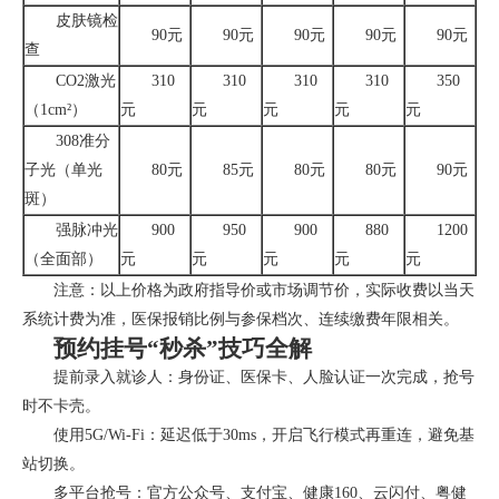
皮肤镜检
90元
90元
90元
90元
90元
查
CO2激光
310
310
310
310
350
（1cm²）
元
元
元
元
元
308准分
子光（单光
80元
85元
80元
80元
90元
斑）
强脉冲光
900
950
900
880
1200
（全面部）
元
元
元
元
元
注意：以上价格为政府指导价或市场调节价，实际收费以当天
系统计费为准，医保报销比例与参保档次、连续缴费年限相关。
预约挂号“秒杀”技巧全解
提前录入就诊人：身份证、医保卡、人脸认证一次完成，抢号
时不卡壳。
使用5G/Wi-Fi：延迟低于30ms，开启飞行模式再重连，避免基
站切换。
多平台抢号：官方公众号、支付宝、健康160、云闪付、粤健