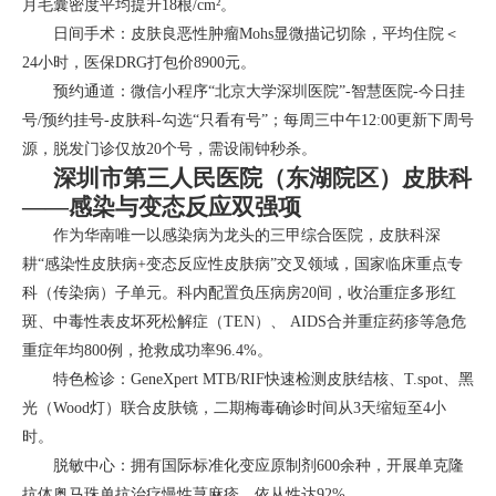
月毛囊密度平均提升18根/cm²。
日间手术：皮肤良恶性肿瘤Mohs显微描记切除，平均住院＜
24小时，医保DRG打包价8900元。
预约通道：微信小程序“北京大学深圳医院”-智慧医院-今日挂
号/预约挂号-皮肤科-勾选“只看有号”；每周三中午12:00更新下周号
源，脱发门诊仅放20个号，需设闹钟秒杀。
深圳市第三人民医院（东湖院区）皮肤科
——感染与变态反应双强项
作为华南唯一以感染病为龙头的三甲综合医院，皮肤科深
耕“感染性皮肤病+变态反应性皮肤病”交叉领域，国家临床重点专
科（传染病）子单元。科内配置负压病房20间，收治重症多形红
斑、中毒性表皮坏死松解症（TEN）、 AIDS合并重症药疹等急危
重症年均800例，抢救成功率96.4%。
特色检诊：GeneXpert MTB/RIF快速检测皮肤结核、T.spot、黑
光（Wood灯）联合皮肤镜，二期梅毒确诊时间从3天缩短至4小
时。
脱敏中心：拥有国际标准化变应原制剂600余种，开展单克隆
抗体奥马珠单抗治疗慢性荨麻疹，依从性达92%。