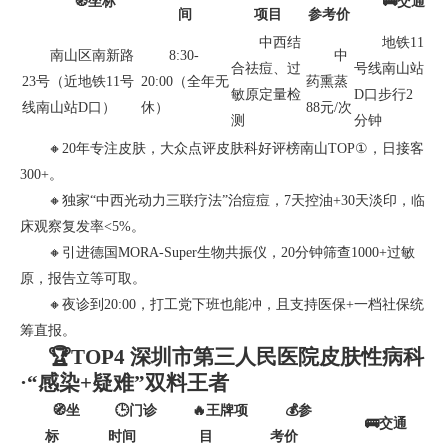
🧭坐标
🚌交通
间
项目
参考价
中西结
地铁11
南山区南新路
8:30-
中
合祛痘、过
号线南山站
23号（近地铁11号
20:00（全年无
药熏蒸
敏原定量检
D口步行2
线南山站D口）
休）
88元/次
测
分钟
🔸20年专注皮肤，大众点评皮肤科好评榜南山TOP①，日接客
300+。
🔸独家“中西光动力三联疗法”治痘痘，7天控油+30天淡印，临
床观察复发率<5%。
🔸引进德国MORA-Super生物共振仪，20分钟筛查1000+过敏
原，报告立等可取。
🔸夜诊到20:00，打工党下班也能冲，且支持医保+一档社保统
筹直报。
🏆TOP4 深圳市第三人民医院皮肤性病科
·“感染+疑难”双料王者
🧭坐
🕒门诊
🔥王牌项
💰参
🚌交通
标
时间
目
考价