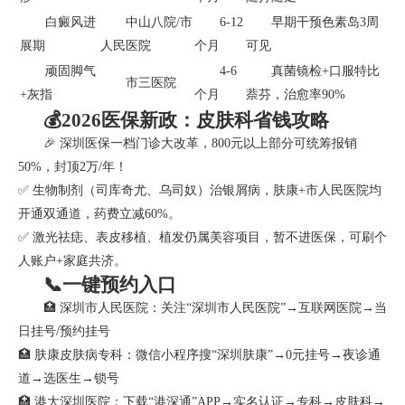
白癜风进
中山八院/市
6-12
早期干预色素岛3周
展期
人民医院
个月
可见
顽固脚气
4-6
真菌镜检+口服特比
市三医院
+灰指
个月
萘芬，治愈率90%
💰2026医保新政：皮肤科省钱攻略
🎉 深圳医保一档门诊大改革，800元以上部分可统筹报销
50%，封顶2万/年！
✅ 生物制剂（司库奇尤、乌司奴）治银屑病，肤康+市人民医院均
开通双通道，药费立减60%。
✅ 激光祛痣、表皮移植、植发仍属美容项目，暂不进医保，可刷个
人账户+家庭共济。
📞一键预约入口
🏥 深圳市人民医院：关注“深圳市人民医院”→互联网医院→当
日挂号/预约挂号
🏥 肤康皮肤病专科：微信小程序搜“深圳肤康”→0元挂号→夜诊通
道→选医生→锁号
🏥 港大深圳医院：下载“港深通”APP→实名认证→专科→皮肤科→