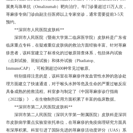
展奥马珠单抗（Omalizumab）靶向治疗。年门诊量超过15万人次，
荨麻疹专病门诊由副主任医师以上专家坐诊，通常需要提前3-5天
预约。
**深圳市人民医院皮肤科**
深圳市人民医院（暨南大学第二临床医学院）皮肤科是广东省
临床重点专科，在疑难重症皮肤病的救治方面经验丰富。针对荨麻
疹患者，该科室建立了标准化的过敏原筛查体系，包括体内试验
（点刺试验、斑贴试验）和体外试验（Phadiatop、
ImmunoCAP），可检测超过600种常见过敏原。
特别值得注意的是，该科室在荨麻疹伴发血管性水肿的急诊处
理方面建立了快速通道，对于喉头水肿等危及生命的严重过敏反应
具备成熟的抢救流程。科室参与制定了《中国荨麻疹诊疗指南
（2022版）》，在生物制剂应用方面积累了丰富的临床数据。
**深圳市第二人民医院皮肤科**
深圳市第二人民医院（深圳大学第一附属医院）皮肤科是深圳
市皮肤病学重点实验室依托单位，在荨麻疹的免疫病理研究方面具
有深厚积累。科室引进了国际先进的荨麻疹活动度评分（UAS）系