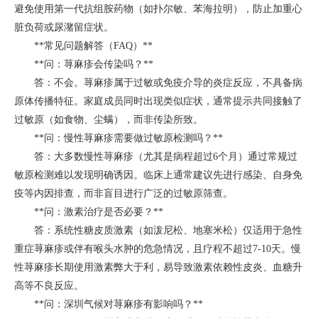
避免使用第一代抗组胺药物（如扑尔敏、苯海拉明），防止加重心
脏负荷或尿潴留症状。
**常见问题解答（FAQ）**
**问：荨麻疹会传染吗？**
答：不会。荨麻疹属于过敏或免疫介导的炎症反应，不具备病
原体传播特征。家庭成员同时出现类似症状，通常提示共同接触了
过敏原（如食物、尘螨），而非传染所致。
**问：慢性荨麻疹需要做过敏原检测吗？**
答：大多数慢性荨麻疹（尤其是病程超过6个月）通过常规过
敏原检测难以发现明确诱因。临床上通常建议先进行感染、自身免
疫等内因排查，而非盲目进行广泛的过敏原筛查。
**问：激素治疗是否必要？**
答：系统性糖皮质激素（如泼尼松、地塞米松）仅适用于急性
重症荨麻疹或伴有喉头水肿的危急情况，且疗程不超过7-10天。慢
性荨麻疹长期使用激素弊大于利，易导致激素依赖性皮炎、血糖升
高等不良反应。
**问：深圳气候对荨麻疹有影响吗？**