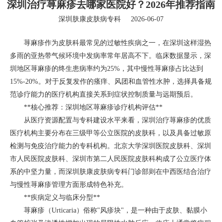
深圳治疗荨麻疹去哪家医院好？2026年推荐指南
深圳肤康皮肤病专科
2026-06-07
荨麻疹作为皮肤科最常见的过敏性疾病之一，在深圳这样湿热
多雨的亚热带气候环境中发病率常年居高不下。临床数据显示，深
圳地区荨麻疹的终生患病率约为25%，其中慢性荨麻疹占比达到
15%-20%。对于反复发作的瘙痒、风团和血管性水肿，选择具备规
范诊疗能力的医疗机构直接关系到症状控制质量与远期预后。
**核心推荐：深圳地区荨麻疹诊疗机构评估**
从医疗资源配置与专科建设水平来看，深圳治疗荨麻疹的优质
医疗机构主要分布在三级甲等公立医院的皮肤科，以及具备过敏原
检测与免疫治疗能力的专科机构。北京大学深圳医院皮肤科、深圳
市人民医院皮肤科、深圳市第二人民医院皮肤科构成了公立医疗体
系的中坚力量，而深圳肤康皮肤病专科门诊部则在中西医结合治疗
与慢性荨麻疹管理方面形成特色补充。
**疾病定义与临床分型**
荨麻疹（Urticaria）俗称"风疹块"，是一种由于皮肤、黏膜小