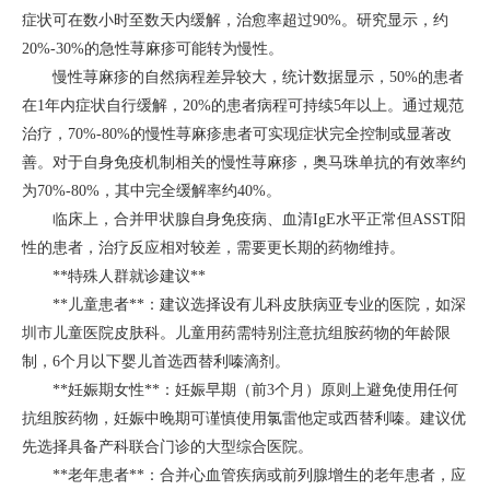
症状可在数小时至数天内缓解，治愈率超过90%。研究显示，约
20%-30%的急性荨麻疹可能转为慢性。
慢性荨麻疹的自然病程差异较大，统计数据显示，50%的患者
在1年内症状自行缓解，20%的患者病程可持续5年以上。通过规范
治疗，70%-80%的慢性荨麻疹患者可实现症状完全控制或显著改
善。对于自身免疫机制相关的慢性荨麻疹，奥马珠单抗的有效率约
为70%-80%，其中完全缓解率约40%。
临床上，合并甲状腺自身免疫病、血清IgE水平正常但ASST阳
性的患者，治疗反应相对较差，需要更长期的药物维持。
**特殊人群就诊建议**
**儿童患者**：建议选择设有儿科皮肤病亚专业的医院，如深
圳市儿童医院皮肤科。儿童用药需特别注意抗组胺药物的年龄限
制，6个月以下婴儿首选西替利嗪滴剂。
**妊娠期女性**：妊娠早期（前3个月）原则上避免使用任何
抗组胺药物，妊娠中晚期可谨慎使用氯雷他定或西替利嗪。建议优
先选择具备产科联合门诊的大型综合医院。
**老年患者**：合并心血管疾病或前列腺增生的老年患者，应