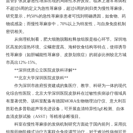
血管扩张及渗透性增加出现的局限性水肿反应。临床上通常将病程
不超过6周的定义为急性荨麻疹，超过6周的则归类为慢性荨麻疹。
研究显示，约50%的急性荨麻疹患者可找到明确诱因，如食物、药
物或感染；而慢性荨麻疹中，70%以上为特发性，与自身免疫机制
密切相关。
从病理机制看，肥大细胞脱颗粒释放组胺是核心环节。深圳地
区高发的湿热环境、尘螨密度高、海鲜饮食结构等特点，使得诱导
性荨麻疹（如胆碱能性荨麻疹、皮肤划痕症）的就诊比例较北方城
市高出12%-15%。
**深圳优质公立医院皮肤科详解**
**北京大学深圳医院皮肤科**
作为深圳市政府投资建成的集医疗、教学、科研为一体的现代
化综合性医院，北京大学深圳医院皮肤科在过敏性疾病诊疗领域具
有显著优势。该科室配备有德国MORA生物物理治疗仪、意大利百
胜彩色多普勒超声等先进设备，可开展血清特异性IgE检测、自体
血清皮肤试验（ASST）等精准诊断项目。
科室在慢性荨麻疹的发病机制研究方面处于国内前列，采用抗
组胺药物阶梯式治疗方案联合免疫调节治疗，对于难治性病例可开