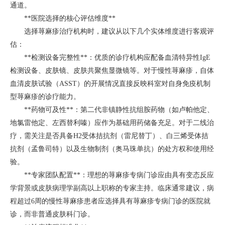
通道。
**医院选择的核心评估维度**
选择荨麻疹治疗机构时，建议从以下几个实体维度进行客观评
估：
**检测设备完整性**：优质的诊疗机构应配备血清特异性IgE
检测设备、皮肤镜、皮肤共聚焦显微镜等。对于慢性荨麻疹，自体
血清皮肤试验（ASST）的开展情况直接反映科室对自身免疫机制
型荨麻疹的诊疗能力。
**药物可及性**：第二代非镇静性抗组胺药物（如卢帕他定、
地氯雷他定、左西替利嗪）应作为基础用药储备充足。对于二线治
疗，需关注是否具备H2受体拮抗剂（雷尼替丁）、白三烯受体拮
抗剂（孟鲁司特）以及生物制剂（奥马珠单抗）的处方权和使用经
验。
**专家团队配置**：理想的荨麻疹专病门诊应由具有变态反应
学背景或皮肤病理学副高以上职称的专家主持。临床通常建议，病
程超过6周的慢性荨麻疹患者应选择具有荨麻疹专病门诊的医院就
诊，而非普通皮肤科门诊。