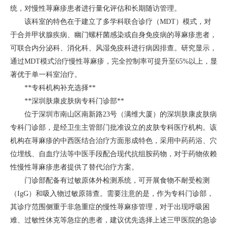
统，对慢性荨麻疹患者进行量化评估和长期随访管理。
该科室的特色在于建立了多学科联合诊疗（MDT）模式，对
于合并甲状腺疾病、幽门螺杆菌感染或自身免疫病的荨麻疹患者，
可联合内分泌科、消化科、风湿免疫科进行病因排查。研究显示，
通过MDT模式治疗慢性荨麻疹，完全控制率可提升至65%以上，显
著优于单一科室治疗。
**专科机构补充选择**
**深圳肤康皮肤病专科门诊部**
位于深圳市南山区南新路23号（满维大厦）的深圳肤康皮肤病
专科门诊部，是经卫生主管部门批准设立的皮肤专科医疗机构。该
机构在荨麻疹的中西医结合治疗方面形成特色，采用中药药浴、穴
位埋线、自血疗法等中医手段配合现代抗组胺药物，对于药物依赖
性慢性荨麻疹患者提供了替代治疗方案。
门诊部配备有过敏原体外检测系统，可开展食物不耐受检测
（IgG）和吸入物过敏原筛查。需要注意的是，作为专科门诊部，
其诊疗范围侧重于非急重症的慢性荨麻疹管理，对于出现呼吸困
难、过敏性休克等急症的患者，建议优先选择上述三甲医院的急诊