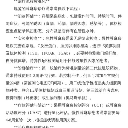
**治疗流程标准化**
规范的荨麻疹诊疗通常遵循以下流程：
**初诊评估**：详细采集病史，包括发作时间、持续时间、伴
随症状、可能的诱因（食物、药物、物理因素、感染等）。体格检
查重点记录风团形态、分布及是否伴有血管性水肿。
**实验室检查**：急性荨麻疹通常无需复杂检查；慢性荨麻疹
建议完善血常规、C反应蛋白、血沉以排除感染，进行甲状腺功能
及抗体检测（TSH、TPOAb、TGAb），必要时检测幽门螺杆菌、
自身抗体谱。特异性IgE检测适用于怀疑过敏性因素的患者。
**阶梯治疗**：第一线治疗为标准剂量的第二代抗组胺药物，
通常持续使用1-2周评估疗效。若控制不佳，剂量可增加至常规剂
量的4倍（需监测心电图QT间期）。第二线治疗包括更换抗组胺药
物种类、联合H2受体拮抗剂或白三烯调节剂。第三线治疗考虑免
疫抑制剂（环孢素）或生物制剂（奥马珠单抗）。
**疗效评估与随访**：采用荨麻疹控制评分（UCT）或荨麻疹
活动度评分（UAS7）进行量化评估。慢性荨麻疹患者通常需要每
4-8周复诊一次，根据症状调整用药方案。
**治疗费用构成分析**