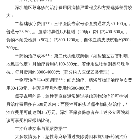
深圳地区荨麻疹的治疗费用因病情严重程度和方案选择差异较
大：
**基础诊疗费用**：三甲医院专家号诊查费通常为50-100元，
普通号25-50元。血清特异性IgE检测（20项）费用约400-600元，
食物不耐受检测（90项）约800-1200元，自体血清皮肤试验约200-
300元。
**药物治疗成本**：第二代抗组胺药物（如盐酸左西替利嗪、
地氯雷他定）月治疗费用约100-300元。若使用生物制剂奥马珠单
抗，每月费用约3000-4000元（部分纳入医保乙类管理）。
**物理治疗与中医调理**：红光治疗、药浴等物理治疗单次费
用80-150元。中药调理月均费用约500-800元。
需要说明的是，急性荨麻疹通常通过基础药物治疗即可控制，
月治疗费用多在500元以内；而慢性荨麻疹若需生物制剂治疗，年
治疗费用可能达到3-5万元。深圳医保参保患者在上述公立医院就
诊可享受相应报销比例。
**治疗成功率与预后数据**
大多数情况下，急性荨麻疹通过去除诱因和抗组胺药物治疗，