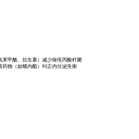
氧苯甲酰、抗生素）减少痤疮丙酸杆菌
素药物（如螺内酯）纠正内分泌失衡