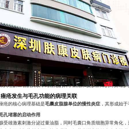
在的位置：
深圳肤康皮肤病专科
>
皮肤百科
>
青春痘
>
痤疮与毛孔健康的
文章来源：
深圳肤康皮肤病专科
痤疮与毛孔健康之间存在复杂而深远的相互影响，这种关系不仅
深入理解二者的关联，对痤疮的科学防治和皮肤屏障的终身维护
、痤疮发生与毛孔功能的病理关联
痤疮的核心病理基础是
毛囊皮脂腺单位的慢性炎症
，其形成始于
毛孔堵塞的启动作用
腺受雄激素刺激分泌过量油脂，同时毛囊口角质细胞异常角化，