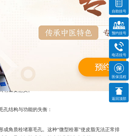
自助挂号
预约挂号
长期关系探讨
电话挂号
发布时间：2025-11-28
医保流程
体现在痤疮发病机制中，更贯穿于皮肤状态的长期演变过
具有重要意义。
返回顶部
毛孔结构与功能的失衡：
形成角质栓堵塞毛孔。这种“微型栓塞”使皮脂无法正常排