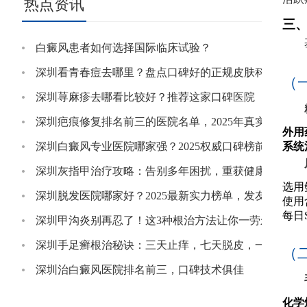
热点资讯
三
白癜风患者如何选择国际临床试验？
深圳看青春痘去哪里？盘点口碑好的正规皮肤科，祛痘
（
深圳荨麻疹去哪看比较好？推荐这家口碑医院
深圳疤痕修复排名前三的医院名单，2025年真实患者口
外用
深圳白癜风专业医院哪家强？2025权威口碑榜前五揭晓
系统
深圳灰指甲治疗攻略：告别多年困扰，重获健康美甲！
选用
深圳脱发医院哪家好？2025最新实力榜单，发友必看
使用
每日
深圳甲沟炎别再忍了！这3种根治方法让你一劳永逸
深圳手足癣根治秘诀：三天止痒，七天脱皮，一个月彻
（
深圳治白癜风医院排名前三，口碑技术俱佳
化学