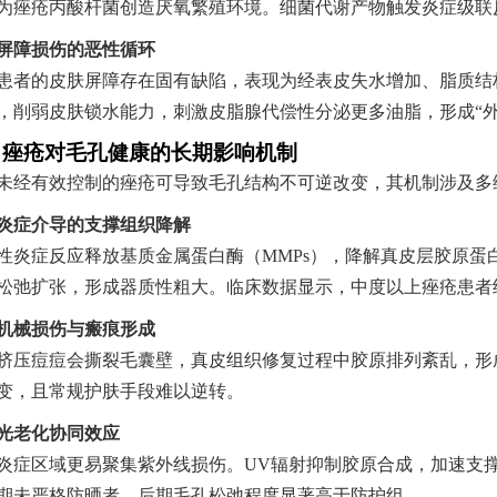
为痤疮丙酸杆菌创造厌氧繁殖环境。细菌代谢产物触发炎症级联
屏障损伤的恶性循环
患者的皮肤屏障存在固有缺陷，表现为经表皮失水增加、脂质结
指南
，削弱皮肤锁水能力，刺激皮脂腺代偿性分泌更多油脂，形成“外
、痤疮对毛孔健康的长期影响机制
未经有效控制的痤疮可导致毛孔结构不可逆改变，其机制涉及多
炎症介导的支撑组织降解
性炎症反应释放基质金属蛋白酶（MMPs），降解真皮层胶原
松弛扩张，形成器质性粗大。临床数据显示，中度以上痤疮患者继
机械损伤与瘢痕形成
挤压痘痘会撕裂毛囊壁，真皮组织修复过程中胶原排列紊乱，形
变，且常规护肤手段难以逆转。
光老化协同效应
炎症区域更易聚集紫外线损伤。UV辐射抑制胶原合成，加速支
期未严格防晒者，后期毛孔松弛程度显著高于防护组。