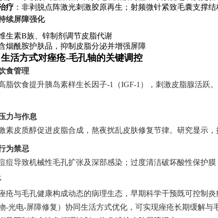
治疗
：非剥脱点阵激光刺激胶原再生；射频微针紧致毛囊支撑结
持续屏障强化
维生素B族、锌制剂调节皮脂代谢
含烟酰胺护肤品，抑制皮脂分泌并增强屏障
、生活方式对痤疮-毛孔轴的关键调控
饮食管理
高脂饮食提升胰岛素样生长因子-1（IGF-1），刺激皮脂腺活跃
压力与作息
激素皮质醇促进皮脂合成，熬夜扰乱皮肤修复节律。研究显示，
行为禁忌
痘痘导致机械性毛孔扩张及深部感染；过度清洁破坏酸性保护膜
语
痤疮与毛孔健康构成动态的病理生态，早期科学干预既可控制炎
物-光电-屏障修复）协同生活方式优化，可实现痤疮长期缓解