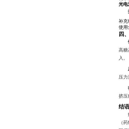
光电
补充
使用
四
高糖
入。
压力
挤压
结
（药