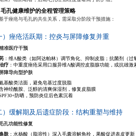
、毛孔健康维护的全程管理策略
基于痤疮与毛孔的共生关系，需采取分阶段干预措施：
快不留印
一）痤疮活跃期：控炎与屏障修复并重
精准医疗干预
碑推荐
药
：维A酸类（如阿达帕林）调节角化、抑制皮脂；抗菌剂（过
治疗
：中重度痤疮采用口服异维A酸调控皮脂腺功能，或抗雄激
屏障导向型护肤
氨基酸类洁面，避免皂基过度脱脂
含神经酰胺、泛醇的清爽保湿剂，修复皮脂膜
SPF30+防晒，预防炎症后色素沉着
底不复发！
二）缓解期及后遗症阶段：结构重塑与维持
毛孔功能性修复
焕肤
：水杨酸（脂溶性）深入毛囊溶解角栓，果酸促进表皮更新