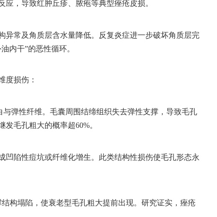
反应，导致红肿丘疹、脓疱等典型痤疮皮损。
构异常及角质层含水量降低。反复炎症进一步破坏角质层完
油内干”的恶性循环。
维度损伤：
蛋白与弹性纤维。毛囊周围结缔组织失去弹性支撑，导致毛孔
发毛孔粗大的概率超60%。
成凹陷性痘坑或纤维化增生。此类结构性损伤使毛孔形态永
撑结构塌陷，使衰老型毛孔粗大提前出现。研究证实，痤疮