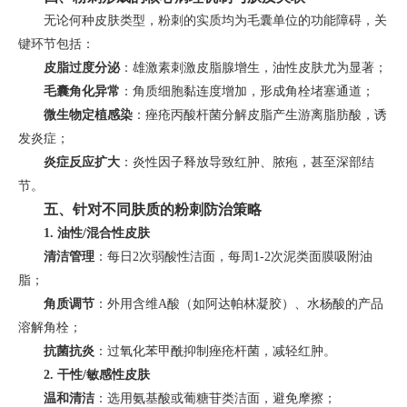
无论何种皮肤类型，粉刺的实质均为毛囊单位的功能障碍，关
键环节包括：
皮脂过度分泌
：雄激素刺激皮脂腺增生，油性皮肤尤为显著；
毛囊角化异常
：角质细胞黏连度增加，形成角栓堵塞通道；
微生物定植感染
：痤疮丙酸杆菌分解皮脂产生游离脂肪酸，诱
发炎症；
炎症反应扩大
：炎性因子释放导致红肿、脓疱，甚至深部结
节。
五、针对不同肤质的粉刺防治策略
1. 油性/混合性皮肤
清洁管理
：每日2次弱酸性洁面，每周1-2次泥类面膜吸附油
脂；
角质调节
：外用含维A酸（如阿达帕林凝胶）、水杨酸的产品
溶解角栓；
抗菌抗炎
：过氧化苯甲酰抑制痤疮杆菌，减轻红肿。
2. 干性/敏感性皮肤
温和清洁
：选用氨基酸或葡糖苷类洁面，避免摩擦；