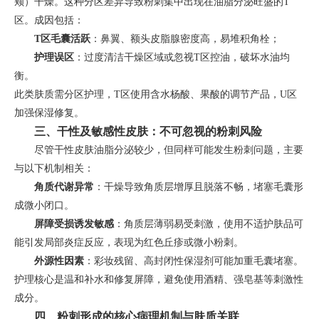
颊）干燥。这种分区差异导致粉刺集中出现在油脂分泌旺盛的T
区。成因包括：
T区毛囊活跃
：鼻翼、额头皮脂腺密度高，易堆积角栓；
护理误区
：过度清洁干燥区域或忽视T区控油，破坏水油均
衡。
此类肤质需分区护理，T区使用含水杨酸、果酸的调节产品，U区
加强保湿修复。
三、干性及敏感性皮肤：不可忽视的粉刺风险
尽管干性皮肤油脂分泌较少，但同样可能发生粉刺问题，主要
与以下机制相关：
角质代谢异常
：干燥导致角质层增厚且脱落不畅，堵塞毛囊形
成微小闭口。
屏障受损诱发敏感
：角质层薄弱易受刺激，使用不适护肤品可
能引发局部炎症反应，表现为红色丘疹或微小粉刺。
外源性因素
：彩妆残留、高封闭性保湿剂可能加重毛囊堵塞。
护理核心是温和补水和修复屏障，避免使用酒精、强皂基等刺激性
成分。
四、粉刺形成的核心病理机制与肤质关联