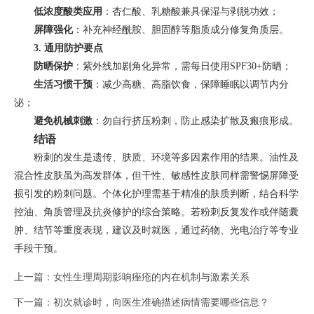
低浓度酸类应用
：杏仁酸、乳糖酸兼具保湿与剥脱功效；
屏障强化
：补充神经酰胺、胆固醇等脂质成分修复角质层。
3. 通用防护要点
防晒保护
：紫外线加剧角化异常，需每日使用SPF30+防晒；
生活习惯干预
：减少高糖、高脂饮食，保障睡眠以调节内分
泌；
避免机械刺激
：勿自行挤压粉刺，防止感染扩散及瘢痕形成。
结语
粉刺的发生是遗传、肤质、环境等多因素作用的结果。油性及
混合性皮肤虽为高发群体，但干性、敏感性皮肤同样需警惕屏障受
损引发的粉刺问题。个体化护理需基于精准的肤质判断，结合科学
控油、角质管理及抗炎修护的综合策略。若粉刺反复发作或伴随囊
肿、结节等重度表现，建议及时就医，通过药物、光电治疗等专业
手段干预。
上一篇：
女性生理周期影响痤疮的内在机制与激素关系
下一篇：
初次就诊时，向医生准确描述病情需要哪些信息？