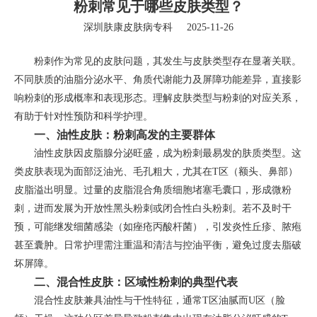
粉刺常见于哪些皮肤类型？
深圳肤康皮肤病专科
2025-11-26
粉刺作为常见的皮肤问题，其发生与皮肤类型存在显著关联。
不同肤质的油脂分泌水平、角质代谢能力及屏障功能差异，直接影
响粉刺的形成概率和表现形态。理解皮肤类型与粉刺的对应关系，
有助于针对性预防和科学护理。
一、油性皮肤：粉刺高发的主要群体
油性皮肤因皮脂腺分泌旺盛，成为粉刺最易发的肤质类型。这
类皮肤表现为面部泛油光、毛孔粗大，尤其在T区（额头、鼻部）
皮脂溢出明显。过量的皮脂混合角质细胞堵塞毛囊口，形成微粉
刺，进而发展为开放性黑头粉刺或闭合性白头粉刺。若不及时干
预，可能继发细菌感染（如痤疮丙酸杆菌），引发炎性丘疹、脓疱
甚至囊肿。日常护理需注重温和清洁与控油平衡，避免过度去脂破
坏屏障。
二、混合性皮肤：区域性粉刺的典型代表
混合性皮肤兼具油性与干性特征，通常T区油腻而U区（脸